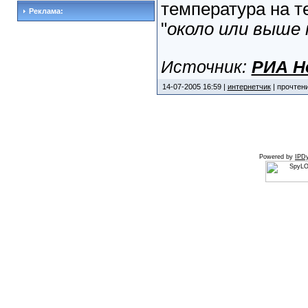
температура на т
Реклама:
"
около или выше
Источник:
РИА Н
14-07-2005 16:59 |
интернетчик
| прочтени
Powered by
IPDy