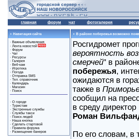
главная
форум
чат
фотогалерея
ресу
Навигация сайта
В районе побережья возможно появ
Росгидромет прог
·
Важные объявления
·
Лента новостей
·
Форум
вероятность воз
·
Чат
·
Ресурсы
смерчей
" в райо
·
Галерея
·
Веб-кам
·
Игротека
побережья
, инт
·
Погода
·
Отправка SMS
ожидаются в гор
·
Тел. справочник
·
Календарь
также в
Приморь
·
Магазин
·
Поиск
сообщил на прес
·
О городе
в среду директор
·
Туристам
·
Экстренные службы
·
Службы такси
Роман Вильфан
·
Поиск людей
·
Наша кнопка
·
Сделать стартовой
·
Правила форума
·
Размещение банеров
По его словам, в