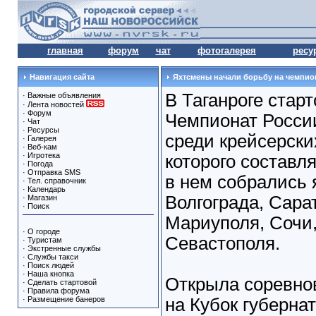
главная
форум
чат
фотогалерея
ресу
Навигация сайта
Яхтсмены начали борьбу на чемпио
В Таганроге стар
·
Важные объявления
·
Лента новостей
·
Форум
Чемпионат России
·
Чат
·
Ресурсы
среди крейсерски
·
Галерея
·
Веб-кам
·
Игротека
которого составл
·
Погода
·
Отправка SMS
в нем собрались
·
Тел. справочник
·
Календарь
Волгограда, Сара
·
Магазин
·
Поиск
Мариуполя, Сочи
·
О городе
Севастополя.
·
Туристам
·
Экстренные службы
·
Службы такси
·
Поиск людей
·
Наша кнопка
Открыла соревнов
·
Сделать стартовой
·
Правила форума
·
Размещение банеров
на Кубок губерна