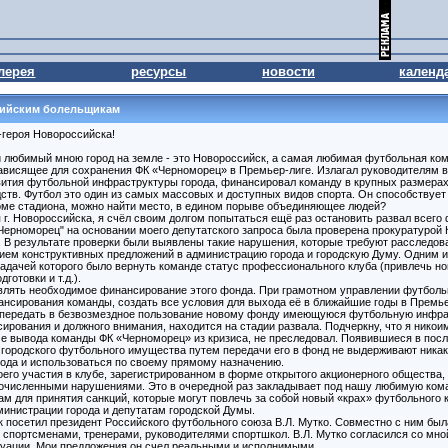
лерея
ресурсы
новости
календ
сийским болельщикам
-героя Новороссийска!
ый любимый мною город на земле - это Новороссийск, а самая любимая футбольная ко
зависящее для сохранения ФК «Черноморец» в Премьер-лиге. Излагал руководителям в
вития футбольной инфраструктуры города, финансировал команду в крупных размерах, 
ств. Футбол это один из самых массовых и доступных видов спорта. Он способствует
оме стадиона, можно найти место, в едином порыве объединяющее людей?
г. Новороссийска, я счёл своим долгом попытаться ещё раз остановить развал всего 
ерноморец" на основании моего депутатского запроса была проверена прокуратурой 
В результате проверки были выявлены такие нарушения, которые требуют расследова
ием конструктивных предложений в администрацию города и городскую Думу. Одним и
адачей которого было вернуть команде статус профессионального клуба (привлечь н
отовки и т.д.).
твлять необходимое финансирование этого фонда. При грамотном управлении футбол
ансирования команды, создать все условия для выхода её в ближайшие годы в Премье
 передать в безвозмездное пользование новому фонду имеющуюся футбольную инфрас
сирования и должного внимания, находится на стадии развала. Подчеркну, что я никои
ме вывода команды ФК «Черноморец» из кризиса, не преследовал. Появившиеся в пос
 городского футбольного имущества путем передачи его в фонд не выдерживают никак
рода и использоваться по своему прямому назначению.
воего участия в клубе, зарегистрированном в форме открытого акционерного обществ
гочисленными нарушениями. Это в очередной раз закладывает под нашу любимую кома
м для принятия санкций, которые могут повлечь за собой новый «крах» футбольного
инистрации города и депутатам городской Думы.
 посетил президент Российского футбольного союза В.Л. Мутко. Совместно с ним бы
 спортсменами, тренерами, руководителями спортшкол. В.Л. Мутко согласился со мно
туации. Мои предложения он счел реальными и исполнимыми.