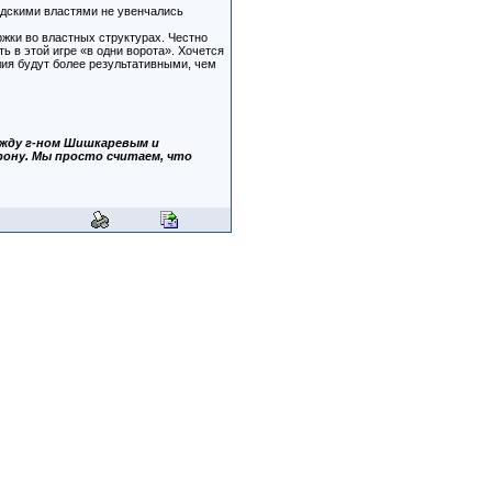
одскими властями не увенчались
жки во властных структурах. Честно
ь в этой игре «в одни ворота». Хочется
лия будут более результативными, чем
ежду г-ном Шишкаревым и
ону. Мы просто считаем, что