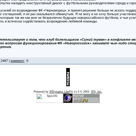
опытки наладить конструктивный диалог с футбольными руководителями города и гор
силий по возрождению ФК «Черноморец», я принял решение больше не искать поддер
 соглашений, я не раз оказывался обманутым. Я не могу и не хочу больше участвоват
 которым так же как мне не безразлично будущее новороссийского футбола, и чьи уси
ать и всячески содействовать возрождению любимой команды.
идетельствует о том, что клуб болельщиков «Синий туман» в конфликте м
 по вопросам функционирования ФК «Новороссийск» занимает чью-либо стор
рения.
 2487 |
коммент.
: 0
Powered by
IPDynamic Lite
(U) v1.0 © 2003
IPS, Inc.