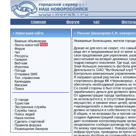
главная
форум
чат
фотога
Навигация сайта
Письмо Шишкарева С.Н. новорос
Уважаемые болельщики, жители города
·
Важные объявления
·
Лента новостей
Думаю не для кого не секрет, что сам
·
Форум
ряда лет я предпринимал всё от меня 
·
Чат
свои предложения для укрепления, раз
·
Ресурсы
рассчитывая на возврат денежных сред
·
Галерея
подрастающего поколения. Где ещё, кр
·
Веб-кам
Зная большую значимость футбола для 
·
Игротека
Деятельность ОАО "Футбольный клуб "Ч
·
Погода
Контрольно-ревизионным управлением. 
·
Отправка SMS
Я направил целый ряд писем с изложен
·
Тел. справочник
спортивного фонда ФК «Черноморец», з
·
Календарь
обеспечить необходимый уровень их подг
·
Магазин
Со своей стороны я был готов осущес
·
Поиск
зарабатывать деньги для должного фин
От администрации города требовалось
не используется и, в отсутствии финан
·
О городе
имущество, и никаких иных целей, кро
·
Туристам
«законодателей» о якобы приватизации
·
Экстренные службы
должно оставаться в собственности го
·
Службы такси
В общем, я не возражал бы и против с
·
Поиск людей
создано Администрацией города с мно
·
Наша кнопка
дает основание контролирующим органа
·
Сделать стартовой
неоднократно сообщал руководству Адм
·
Правила форума
По моему приглашению г. Новороссийск
·
Размещение банеров
инфраструктура, проведены встречи со
по выводу футбола из создавшейся си