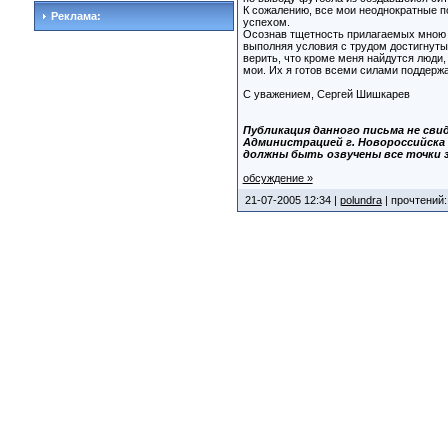
К сожалению, все мои неоднократные п
Реклама:
успехом.
Осознав тщетность прилагаемых мною у
выполняя условия с трудом достигнутых
верить, что кроме меня найдутся люди,
мои. Их я готов всеми силами поддерж
С уважением, Сергей Шишкарев
Публикация данного письма не св
Администрацией г. Новороссийска
должны быть озвучены все точки з
обсуждение »
21-07-2005 12:34 |
polundra
| прочтений: