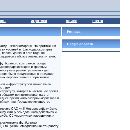
арь
игротека
поиск
почта
Реклама:
Google AdSense
манда - «Черноморец». На протяжении
сех уровней в Краснодарском крае
вплоть до июня сего года, не
 здоровому образу жизни, воспитанию
футбольного комплекса города.
Краснодарского края и краевым
ния уже в рамках уголовных дел.
з них было предложение о создании
овых перспективных спортсменов,
ьной инфраструктурой можно было
р-лигу.
труктуру, которая в настоящее время
м образом не претендовал на это
леднее время комментарии «юристов» и
ой критики. Городское имущество
а, однако ОАО «ФК Новороссийск» было
нду «мину замедленного действия» и
 клуба. Об упомянутых нарушениях я
ла осмотрена футбольная
й, что нужно немедленно начать работу