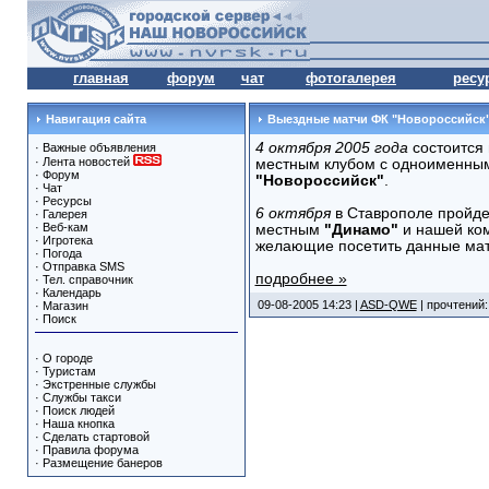
главная
форум
чат
фотогалерея
ресу
Навигация сайта
Выездные матчи ФК "Новороссийск
4 октября 2005 года
состоится
·
Важные объявления
·
Лента новостей
местным клубом с одноименны
·
Форум
"Новороссийск"
.
·
Чат
·
Ресурсы
6 октября
в Ставрополе пройде
·
Галерея
·
Веб-кам
местным
"Динамо"
и нашей ко
·
Игротека
желающие посетить данные мат
·
Погода
·
Отправка SMS
подробнее »
·
Тел. справочник
·
Календарь
09-08-2005 14:23 |
ASD-QWE
| прочтений:
·
Магазин
·
Поиск
·
О городе
·
Туристам
·
Экстренные службы
·
Службы такси
·
Поиск людей
·
Наша кнопка
·
Сделать стартовой
·
Правила форума
·
Размещение банеров