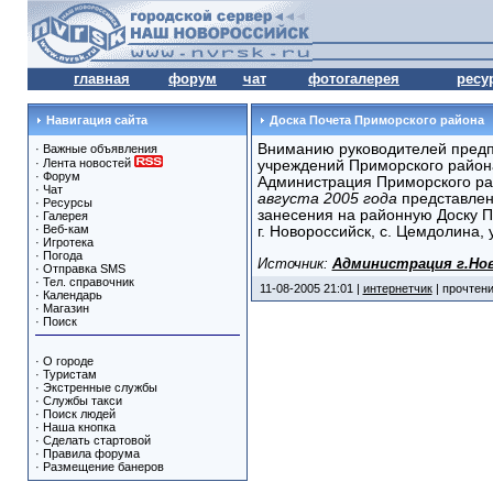
главная
форум
чат
фотогалерея
ресу
Навигация сайта
Доска Почета Приморского района
Вниманию руководителей предп
·
Важные объявления
·
Лента новостей
учреждений Приморского района
·
Форум
Администрация Приморского ра
·
Чат
августа 2005 года
представлен
·
Ресурсы
занесения на районную Доску П
·
Галерея
·
Веб-кам
г. Новороссийск, с. Цемдолина, 
·
Игротека
·
Погода
Источник:
Администрация г.Но
·
Отправка SMS
·
Тел. справочник
11-08-2005 21:01 |
интернетчик
| прочтени
·
Календарь
·
Магазин
·
Поиск
·
О городе
·
Туристам
·
Экстренные службы
·
Службы такси
·
Поиск людей
·
Наша кнопка
·
Сделать стартовой
·
Правила форума
·
Размещение банеров