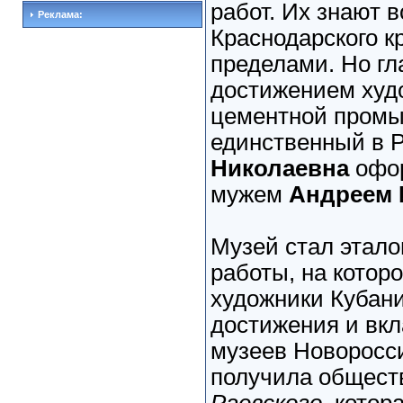
работ. Их знают в
Реклама:
Краснодарского кр
пределами. Но г
достижением худ
цементной промы
единственный в Р
Николаевна
офор
мужем
Андреем 
Музей стал этал
работы, на котор
художники Кубани
достижения и вк
музеев Новоросс
получила общес