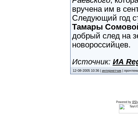
Раевского
, котор
вручена им в сент
Следующий год с
Тамары Сомово
добрый след на з
новороссийцев.
Источник:
ИА Re
12-08-2005 10:36 |
интернетчик
| прочтени
Powered by
IPDy