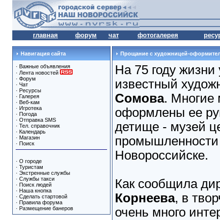
главная
форум
чат
фотогалерея
ресу
Навигация сайта
Прощание с художницей-оформител
На 75 году жизни
·
Важные объявления
·
Лента новостей
·
Форум
известный худож
·
Чат
·
Ресурсы
Сомова
. Многие
·
Галерея
·
Веб-кам
·
Игротека
оформлены ее рук
·
Погода
·
Отправка SMS
детище - музей 
·
Тел. справочник
·
Календарь
промышленности 
·
Магазин
·
Поиск
Новороссийске.
·
О городе
·
Туристам
·
Экстренные службы
·
Службы такси
Как сообщила ди
·
Поиск людей
·
Наша кнопка
Корнеева
, в тво
·
Сделать стартовой
·
Правила форума
·
Размещение банеров
очень много инт