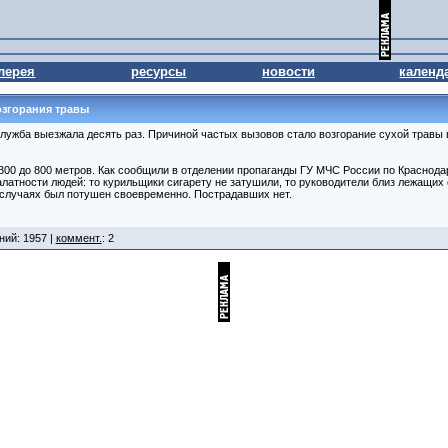
лерея
ресурсы
новости
календ
озгорания травы
служба выезжала десять раз. Причиной частых вызовов стало возгорание сухой травы 
300 до 800 метров. Как сообщили в отделении пропаганды ГУ МЧС России по Краснода
алатности людей: то курильщики сигарету не затушили, то руководители близ лежащих
х случаях был потушен своевременно. Пострадавших нет.
ний: 1957 |
коммент.
: 2