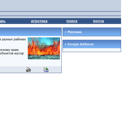
арь
игротека
поиск
почта
Реклама:
в разных районах
Google AdSense
рскому краю,
 объектов мусор