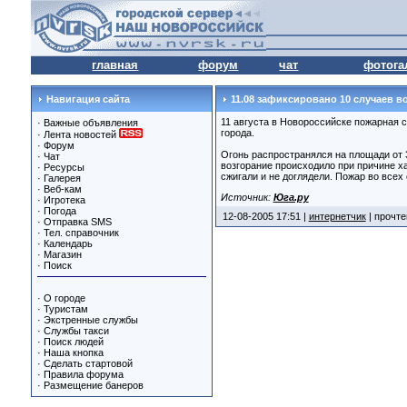
главная
форум
чат
фотога
Навигация сайта
11.08 зафиксировано 10 случаев в
11 августа в Новороссийске пожарная 
·
Важные объявления
города.
·
Лента новостей
·
Форум
Огонь распространялся на площади от 
·
Чат
возгорание происходило при причине х
·
Ресурсы
сжигали и не доглядели. Пожар во все
·
Галерея
·
Веб-кам
Источник:
Юга.ру
·
Игротека
·
Погода
12-08-2005 17:51 |
интернетчик
| прочте
·
Отправка SMS
·
Тел. справочник
·
Календарь
·
Магазин
·
Поиск
·
О городе
·
Туристам
·
Экстренные службы
·
Службы такси
·
Поиск людей
·
Наша кнопка
·
Сделать стартовой
·
Правила форума
·
Размещение банеров