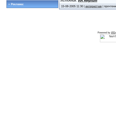
Источник:
ИА Regnum
Реклама:
15-08-2005 11:30 |
интернетчик
| прочтени
Powered by
IPDy