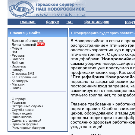
главная
форум
чат
фотогалерея
ресу
Навигация сайта
Птицефабрика будет противостоять
В Новороссийске в связи с пре
·
Важные объявления
·
Лента новостей
распространением птичьего гри
·
Форум
опасность заражения кур и дру
·
Чат
птичьим гриппом. С целью сохр
·
Ресурсы
птицефабрики "
Новороссийск
·
Галерея
·
Веб-кам
самым уберечь новороссийцев о
·
Игротека
предприятия уже приступило к
·
Погода
профилактических мер. Как со
·
Отправка SMS
"Птицефабрика Новороссийс
·
Тел. справочник
·
Календарь
перешло на закрытый режим ра
·
Магазин
посторонним вход запрещен, как
·
Поиск
вакцинируется от инфекционных
птичьего гриппа нет, то разраб
·
О городе
·
Туристам
Главное требование к работни
·
Экстренные службы
норм и правил. Особое внимани
·
Службы такси
цехов, оборудованию и тары для
·
Поиск людей
·
Наша кнопка
пределы территории птицефабр
·
Сделать стартовой
состоянию здоровья работнико
·
Правила форума
ухода за птицей.
·
Размещение банеров