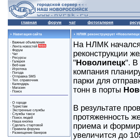
главная
форум
чат
фотогалерея
ресу
Навигация сайта
НЛМК реконструирует «Новолипецк
На НЛМК начался
·
Важные объявления
·
Лента новостей
·
Форум
реконструкции же
·
Чат
·
Ресурсы
"
Новолипецк
". В
·
Галерея
·
Веб-кам
·
Игротека
компания планир
·
Погода
·
Отправка SMS
парки для отправк
·
Тел. справочник
·
Календарь
тонн в порты
Нов
·
Магазин
·
Поиск
·
О городе
В результате про
·
Туристам
·
Экстренные службы
·
Службы такси
протяженность ж
·
Поиск людей
·
Наша кнопка
приема и формир
·
Сделать стартовой
·
Правила форума
·
Размещение банеров
увеличится до 1