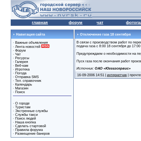
главная
форум
чат
фотога
Навигация сайта
Отключение газа 18 сентября
В связи с производством работ по пере
·
Важные объявления
подача газа с 8:00 18 сентября до 17:00
·
Лента новостей
·
Форум
Предупреждаем о необходимости на пер
·
Чат
·
Ресурсы
Пуск газа после окончания работ прои
·
Галерея
·
Веб-кам
Источник:
ОАО «Юггазсервис»
·
Игротека
·
Погода
16-09-2006 14:51 |
интернетчик
| прочте
·
Отправка SMS
·
Тел. справочник
·
Календарь
·
Магазин
·
Поиск
·
О городе
·
Туристам
·
Экстренные службы
·
Службы такси
·
Поиск людей
·
Наша кнопка
·
Сделать стартовой
·
Правила форума
·
Размещение банеров