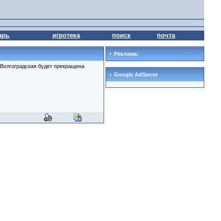
арь
игротека
поиск
почта
Реклама:
л.Волгоградская будет прекращена
Google AdSense