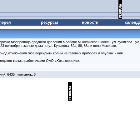
лерея
ресурсы
новости
календ
врезке газопровода среднего давления в районе Мысхакское шоссе - ул. Куникова - у
 23 сентября в жилые дома по ул. Куникова, 52а, 88, 88а и село Мысхако.
иод отключения газа перекрыть краны на газовых приборах и опусках к ним.
зводится только работниками ОАО «Юггазсервис».
ний: 6435 |
коммент.
: 6