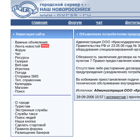
главная
форум
чат
фотога
Навигация сайта
Объявление потребителям природ
Администрация ООО «Краснодаррегионга
·
Важные объявления
Правительства РФ от 23.05.06 года № 
·
Лента новостей
оборудования специализированной орг
·
Форум
·
Чат
Обязанность заключения договора на т
·
Ресурсы
пунктом 7 Правил предоставления комм
·
Галерея
·
Веб-кам
Отсутствие либо расторжение договора
·
Игротека
предупреждения (уведомления) потребит
·
Погода
·
Отправка SMS
Во избежание приостановления подачи 
·
Тел. справочник
техническое обслуживание внутридомо
·
Календарь
·
Магазин
Источник:
Администрация ООО «Кр
·
Поиск
29-09-2006 15:57 |
интернетчик
| прочте
·
О городе
·
Туристам
·
Экстренные службы
·
Службы такси
·
Поиск людей
·
Наша кнопка
·
Сделать стартовой
·
Правила форума
·
Размещение банеров