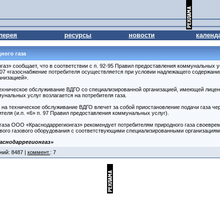
лерея
ресурсы
новости
календ
ного газа
з» сообщает, что в соответствии с п. 92-95 Правил предоставления коммунальных 
307 «газоснабжение потребителя осуществляется при условии надлежащего содержания
анизацией».
ехническое обслуживание ВДГО со специализированной организацией, имеющей лиценз
унальных услуг возлагается на потребителя газа.
 на техническое обслуживание ВДГО влечет за собой приостановление подачи газа че
еля (и.п. «6» п. 97 Правил предоставления коммунальных услуг).
газа ООО «Краснодаррегионгаз» рекомендует потребителям природного газа своеврем
вого газового оборудования с соответствующими специализированными организациям
аснодаррегионгаз»
ний: 8487 |
коммент.
: 7