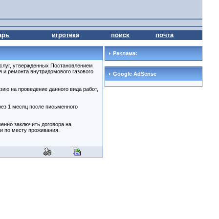
арь
игротека
поиск
почта
Реклама:
услуг, утвержденных Постановлением
 и ремонта внутридомового газового
Google AdSense
ию на проведение данного вида работ,
рез 1 месяц после письменного
енно заключить договора на
и по месту проживания.