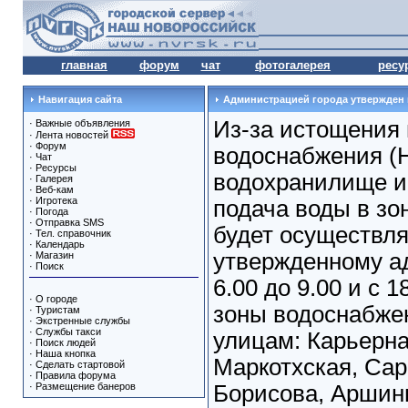
главная
форум
чат
фотогалерея
ресу
Навигация сайта
Администрацией города утвержден
Из-за истощения
·
Важные объявления
·
Лента новостей
·
Форум
водоснабжения (
·
Чат
·
Ресурсы
водохранилище и
·
Галерея
·
Веб-кам
·
Игротека
подача воды в зо
·
Погода
·
Отправка SMS
будет осуществля
·
Тел. справочник
·
Календарь
утвержденному ад
·
Магазин
·
Поиск
6.00 до 9.00 и с 1
·
О городе
зоны водоснабже
·
Туристам
·
Экстренные службы
·
Службы такси
улицам: Карьерна
·
Поиск людей
·
Наша кнопка
Маркотхская, Сар
·
Сделать стартовой
·
Правила форума
·
Размещение банеров
Борисова, Аршин