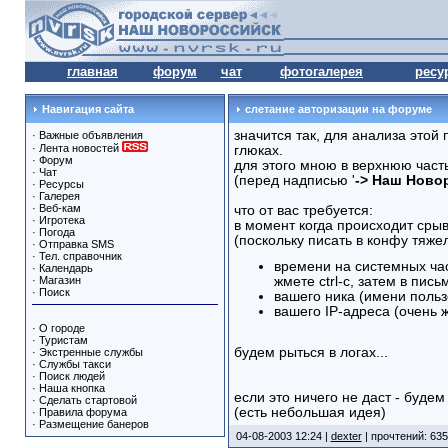
главная
форум
чат
фотогалерея
ресу
Навигация сайта
слетание авторизации на форуме
значится так, для анализа это
·
Важные объявления
·
Лента новостей
глюках.
·
Форум
для этого мною в верхнюю част
·
Чат
(перед надписью '
-> Наш Ново
·
Ресурсы
·
Галерея
·
Веб-кам
что от вас требуется:
·
Игротека
в момент когда происходит сры
·
Погода
(поскольку писать в конфу тяжел
·
Отправка SMS
·
Тел. справочник
времени на системных час
·
Календарь
·
Магазин
жмете ctrl-c, затем в письм
·
Поиск
вашего ника (имени поль
вашего IP-адреса (очень 
·
О городе
·
Туристам
будем рыться в логах...
·
Экстренные службы
·
Службы такси
·
Поиск людей
·
Наша кнопка
если это ничего не даст - буде
·
Сделать стартовой
(есть небольшая идея)
·
Правила форума
·
Размещение банеров
04-08-2003 12:24 |
dexter
| прочтений: 635