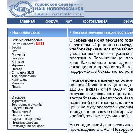
главная
форум
чат
фотогалерея
ресу
Навигация сайта
Названы причины резкого роста цен
С середины июня текущего год
·
Важные объявления
·
Лента новостей
значительный рост цен на муку,
·
Форум
хлебопекарнями для производст
·
Чат
увеличению оптово-отпускных и
·
Ресурсы
продукцию. Повышение цен прои
·
Галерея
·
Веб-кам
края. Как сообщает еженедельн
·
Игротека
сокращением предложений на р
·
Погода
подорожала в большинстве реги
·
Отправка SMS
·
Тел. справочник
·
Календарь
Первая волна изменения розни
·
Магазин
прошла 19 июня текущего года.
·
Поиск
112,3%, в связи с чем ОАО «Но
отпускные и розничные цены на
·
О городе
востребованный новороссийцами,
·
Туристам
розничной сети города составил
·
Экстренные службы
цены на муку элеваторы увеличи
·
Службы такси
тонну), что повлекло повторный
·
Поиск людей
·
Наша кнопка
хлебобулочные изделия хлеб.
·
Сделать стартовой
·
Правила форума
На сегодняшний день розничная
·
Размещение банеров
производимого ОАО «Новоросхл