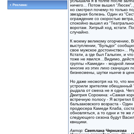
услышала я в толпе после залпа
Реклама:
ничего... Потом вышел “Люсек”,
но смотрел почему-то только по
звездная болезнь. Один из “Сес
ограждение со скоростью ветра
спокойно вышел из “Театрально
воротам. Хитрый ход, кстати. 
случайно.
К моему великому огорчению, Во
выступлении, “Бульдог” сообщи
свое мужское достоинство»... Ну
Кстати, а где был Галыгин, и чт
тоже не явился…Видимо, действ
группы «Камеди» - модной лини
многие из этих лихо скачущих 
бизнесмены, шутки нынче в цен
Но даже несмотря на то, что м
устроили зрителям обещанный “
рыдала от смеха не я одна. Чег
Дмитрия Сорокина: «Самая коро
встречную полосу - Я встретил
бальзаковского возраста - Один р
продюсера Камеди Клаба, сост
обновляться, а то одни и те ж
следующего сезона будут Васил
квнщики.
Автор:
Светлана Черникова