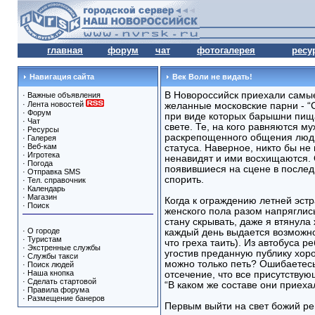
главная
форум
чат
фотогалерея
ресу
Навигация сайта
Век Воли не видать!
В Новороссийск приехали самы
·
Важные объявления
·
Лента новостей
желанные московские парни - “C
·
Форум
при виде которых барышни пища
·
Чат
свете. Те, на кого равняются му
·
Ресурсы
раскрепощенного общения люди 
·
Галерея
·
Веб-кам
статуса. Наверное, никто бы не
·
Игротека
ненавидят и ими восхищаются. 
·
Погода
появившиеся на сцене в последн
·
Отправка SMS
cпорить.
·
Тел. справочник
·
Календарь
·
Магазин
Когда к ограждению летней эст
·
Поиск
женского пола разом напряглис
стану скрывать, даже я втянула 
·
О городе
каждый день выдается возможно
·
Туристам
что греха таить). Из автобуса 
·
Экстренные службы
угостив преданную публику хор
·
Службы такси
можно только петь? Ошибаетесь
·
Поиск людей
·
Наша кнопка
отсечение, что все присутствую
·
Сделать стартовой
“В каком же составе они приеха
·
Правила форума
·
Размещение банеров
Первым выйти на свет божий реш