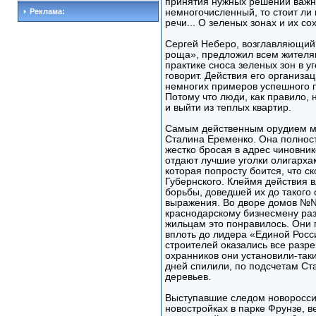
принятия нужных решений важно
Реклама:
немногочисленный, то стоит ли 
речи... О зеленых зонах и их сох
Сергей Неберо, возглавляющий
роща», предложил всем жителям
практике сноса зеленых зон в у
говорит. Действия его организа
немногих примеров успешного п
Потому что люди, как правило, 
и выйти из теплых квартир.
Самым действенным орудием ми
Сталина Еременко. Она полнос
жестко бросая в адрес чиновник
отдают лучшие уголки олигарха
которая попросту боится, что с
Губернского. Клеймя действия 
борьбы, доведшей их до такого 
выражения. Во дворе домов №№ 2
краснодарскому бизнесмену раз
жильцам это понравилось. Они 
вплоть до лидера «Единой Росс
строителей оказались все разр
охранников они установили-таки
дней спилили, по подсчетам Ст
деревьев.
Выступавшие следом новороссий
новостройках в парке Фрунзе, 