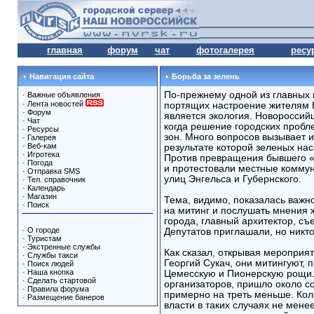
главная
форум
чат
фотогалерея
ресу
Навигация сайта
Борьба за зелень
По-прежнему одной из главных 
·
Важные объявления
·
Лента новостей
портящих настроение жителям 
·
Форум
является экология. Новороссийц
·
Чат
когда решение городских пробл
·
Ресурсы
зон. Много вопросов вызывает и
·
Галерея
·
Веб-кам
результате которой зеленых на
·
Игротека
Против превращения бывшего «
·
Погода
и протестовали местные коммун
·
Отправка SMS
улиц Энгельса и Губернского.
·
Тел. справочник
·
Календарь
·
Магазин
Тема, видимо, показалась важн
·
Поиск
на митинг и послушать мнения 
города, главный архитектор, с
·
О городе
Депутатов приглашали, но никт
·
Туристам
·
Экстренные службы
Как сказал, открывая мероприя
·
Службы такси
Георгий Сукач, они митингуют, 
·
Поиск людей
·
Наша кнопка
Цемесскую и Пионерскую рощи. 
·
Сделать стартовой
организаторов, пришло около со
·
Правила форума
примерно на треть меньше. Кол
·
Размещение банеров
власти в таких случаях не мене