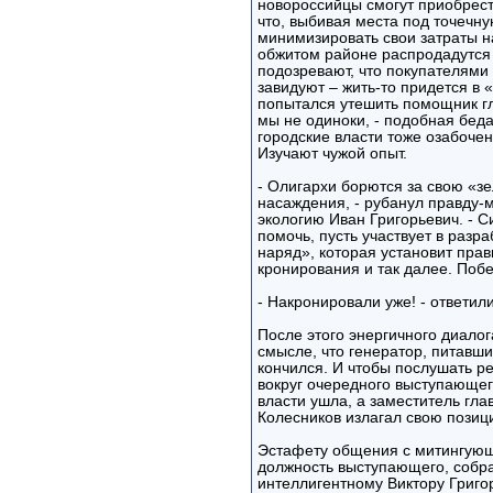
новороссийцы смогут приобрест
что, выбивая места под точечну
минимизировать свои затраты н
обжитом районе распродадутся 
подозревают, что покупателями 
завидуют – жить-то придется в
попытался утешить помощник г
мы не одиноки, - подобная бед
городские власти тоже озабочен
Изучают чужой опыт.
- Олигархи борются за свою «зе
насаждения, - рубанул правду-м
экологию Иван Григорьевич. - С
помочь, пусть участвует в раз
наряд», которая установит пра
кронирования и так далее. Побе
- Накронировали уже! - ответили
После этого энергичного диалог
смысле, что генератор, питавши
кончился. И чтобы послушать р
вокруг очередного выступающег
власти ушла, а заместитель гла
Колесников излагал свою позиц
Эстафету общения с митингующ
должность выступающего, собра
интеллигентному Виктору Григо