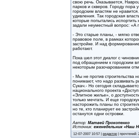
свою речь. Оказывается, Навро
парков и скверов. Городу пора у
городским властям не нравится
удивления. Так городская власт
которые попытались испортить
задали неуместный вопрос: «А 
- Это старые планы, - мягко отв
правовое поле, в рамках которо
застройке. И над формирование
работают.
Пока шел этот диалог с чиновн
под обращением к городским вла
некоторым разочарованием отме
- Мы не против строительства 
понимают, что надо развивать р
Сукач.- Но сегодня складываетс
национального проекта «Доступ
«Элитное жилье», о доступности
только мечтать. И еще городск
насторожить планы по строител
но те, кто планирует ее застрой
останутся одни островки.
Автор:
Матвей Прокопенко
Источник:
еженедельник «Наш Н
12-07-2007 10:57 |
редактор
| прочтений: 