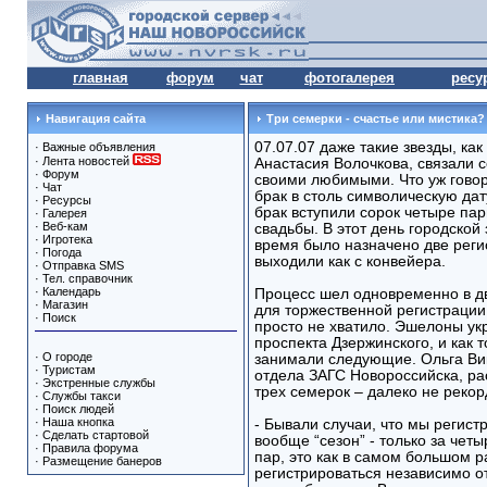
главная
форум
чат
фотогалерея
ресу
Навигация сайта
Три семерки - счастье или мистика?
07.07.07 даже такие звезды, как
·
Важные объявления
·
Лента новостей
Анастасия Волочкова, связали с
·
Форум
своими любимыми. Что уж говор
·
Чат
брак в столь символическую дат
·
Ресурсы
брак вступили сорок четыре па
·
Галерея
·
Веб-кам
свадьбы. В этот день городской 
·
Игротека
время было назначено две реги
·
Погода
выходили как с конвейера.
·
Отправка SMS
·
Тел. справочник
·
Календарь
Процесс шел одновременно в дв
·
Магазин
для торжественной регистрации
·
Поиск
просто не хватило. Эшелоны у
проспекта Дзержинского, и как т
·
О городе
занимали следующие. Ольга Вик
·
Туристам
отдела ЗАГС Новороссийска, рас
·
Экстренные службы
трех семерок – далеко не рекор
·
Службы такси
·
Поиск людей
·
Наша кнопка
- Бывали случаи, что мы регист
·
Сделать стартовой
вообще “сезон” - только за чет
·
Правила форума
пар, это как в самом большом 
·
Размещение банеров
регистрироваться независимо о