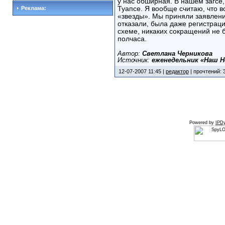
у нас обширная. В нашем загсе
Реклама:
Туапсе. Я вообще считаю, что 
«звезды». Мы приняли заявлени
отказали, была даже регистрац
схеме, никаких сокращений не 
полчаса.
Автор:
Светлана Черникова
Источник:
еженедельник «Наш Н
12-07-2007 11:45 |
редактор
| прочтений: 
Powered by
IPDy