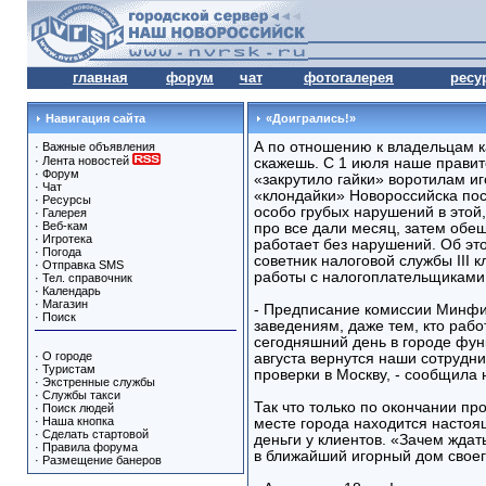
главная
форум
чат
фотогалерея
ресу
Навигация сайта
«Доигрались!»
А по отношению к владельцам к
·
Важные объявления
·
Лента новостей
скажешь. С 1 июля наше правит
·
Форум
«закрутило гайки» воротилам иг
·
Чат
«клондайки» Новороссийска по
·
Ресурсы
особо грубых нарушений в этой
·
Галерея
·
Веб-кам
про все дали месяц, затем обещ
·
Игротека
работает без нарушений. Об эт
·
Погода
советник налоговой службы III 
·
Отправка SMS
работы с налогоплательщиками
·
Тел. справочник
·
Календарь
·
Магазин
- Предписание комиссии Минфи
·
Поиск
заведениям, даже тем, кто рабо
сегодняшний день в городе фун
·
О городе
августа вернутся наши сотрудни
·
Туристам
проверки в Москву, - сообщила
·
Экстренные службы
·
Службы такси
Так что только по окончании пр
·
Поиск людей
·
Наша кнопка
месте города находится настоя
·
Сделать стартовой
деньги у клиентов. «Зачем жда
·
Правила форума
в ближайший игорный дом свое
·
Размещение банеров