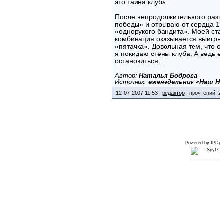
это тайна клуба.
После непродолжительного разг
победы» и отрываю от сердца 1
«однорукого бандита». Моей ста
комбинация оказывается выигры
«пятачка». Довольная тем, что 
я покидаю стены клуба. А ведь е
остановиться…
Автор:
Наталья Бодрова
Источник:
еженедельник «Наш Н
12-07-2007 11:53 |
редактор
| прочтений: 
Powered by
IPDy