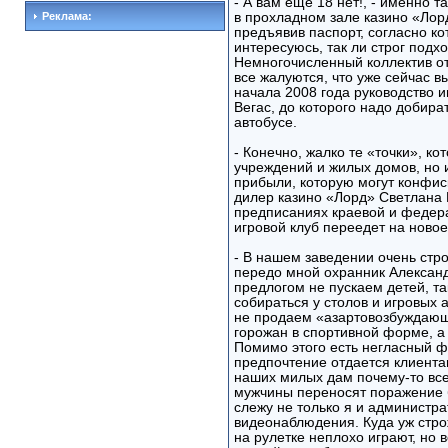
- А вам еще 18 нет!, - именно 
Реклама:
в прохладном зале казино «Лор
предъявив паспорт, согласно к
интересуюсь, так ли строг подхо
Немногочисленный коллектив от
все жалуются, что уже сейчас в
начала 2008 года руководство и
Вегас, до которого надо добира
автобусе.
- Конечно, жалко те «точки», ко
учреждений и жилых домов, но 
прибыли, которую могут конфиск
дилер казино «Лорд» Светлана К
предписаниях краевой и федерал
игровой клуб переедет на новое
- В нашем заведении очень стро
передо мной охранник Александр
предлогом не пускаем детей, т
собираться у столов и игровых 
не продаем «азартовозбуждающи
горожан в спортивной форме, а 
Помимо этого есть негласный ф
предпочтение отдается клиента
наших милых дам почему-то всег
мужчины переносят поражение 
слежу не только я и администра
видеонаблюдения. Куда уж стро
на рулетке неплохо играют, но 