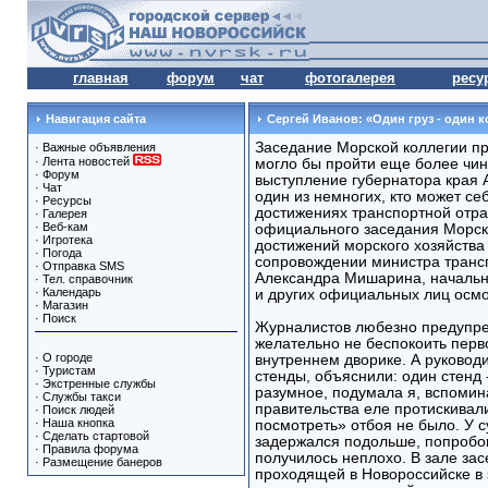
главная
форум
чат
фотогалерея
ресу
Навигация сайта
Сергей Иванов: «Один груз - один 
Заседание Морской коллегии п
·
Важные объявления
·
Лента новостей
могло бы пройти еще более чин
·
Форум
выступление губернатора края 
·
Чат
один из немногих, кто может себ
·
Ресурсы
достижениях транспортной отра
·
Галерея
·
Веб-кам
официального заседания Морск
·
Игротека
достижений морского хозяйства
·
Погода
сопровождении министра трансп
·
Отправка SMS
Александра Мишарина, начальн
·
Тел. справочник
·
Календарь
и других официальных лиц осмо
·
Магазин
·
Поиск
Журналистов любезно предупре
желательно не беспокоить перв
·
О городе
внутреннем дворике. А руково
·
Туристам
стенды, объяснили: один стенд 
·
Экстренные службы
разумное, подумала я, вспомин
·
Службы такси
правительства еле протискивал
·
Поиск людей
·
Наша кнопка
посмотреть» отбоя не было. У 
·
Сделать стартовой
задержался подольше, попробова
·
Правила форума
получилось неплохо. В зале за
·
Размещение банеров
проходящей в Новороссийске в