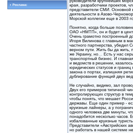
руководители крупнейших морск
Реклама:
края, разработчики проектов, ч
представители СМИ. Основной в
деятельности в Азово-Черномор
Морской коллегии еще в 2003 го
Понятно, когда больше половины
ОАО «НМТП», он и будет в цент
Очень грамотно построенный д
Игоря Вилинова с главным в ма
частного партнерства, убедил С
верном пути. Жить бы да жить, 
же Украину, но… Есть у нас се
транспортный бизнес. И главная
и ведомств в решении, казалос
юридических статусов и границ 
закона о портах, излишняя рети
дублирование функций двух вед
Не случайно, видимо, зал пров
Двух его примеров типичной чи
контролирующих структур в темр
чтобы понять, что мешает Росс
державы. Еще один пример - е
круизные лайнеры, а у пограни
одного человека две минуты, чт
понадобится несколько часов. 
избалованные круизные туристы?
Представители «Австрийских ави
но работать в нашей системе н