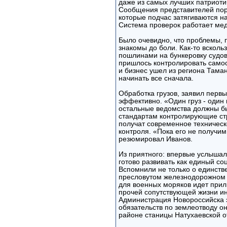
даже из самых лучших патриотич
Сообщения представителей порт
которые подчас затягиваются на
Система проверок работает мед
Было очевидно, что проблемы, 
знакомы до боли. Как-то вскольз
пошлинами на бункеровку судов
пришлось контролировать самос
и бизнес ушел из региона Таман
начинать все сначала.
Обработка грузов, заявил перв
эффективно. «Один груз - один 
остальные ведомства должны бы
стандартам контролирующие стру
получат современное техничес
контроля. «Пока его не получим,
резюмировал Иванов.
Из приятного: впервые услышал
готово развивать как единый со
Вспомнили не только о единстве
пресловутом железнодорожном в
для военных моряков идет прил
прочей сопутствующей жизни ин
Администрация Новороссийска э
обязательств по землеотводу о
районе станицы Натухаевской о