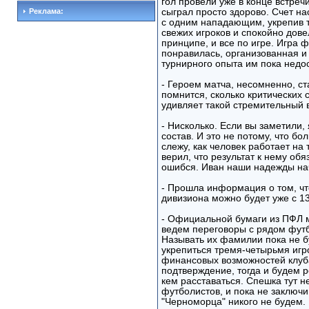
гол провели уже в конце встреч
Реклама:
сыграл просто здорово. Счет на
с одним нападающим, укрепив 
свежих игроков и спокойно довел
принципе, и все по игре. Игра 
понравилась, организованная и
турнирного опыта им пока недос
- Героем матча, несомненно, с
помнится, сколько критических 
удивляет такой стремительный 
- Нисколько. Если вы заметили,
состав. И это не потому, что бо
слежу, как человек работает на 
верил, что результат к нему обя
ошибся. Иван наши надежды на
- Прошла информация о том, чт
дивизиона можно будет уже с 13
- Официальной бумаги из ПФЛ м
ведем переговоры с рядом футб
Называть их фамилии пока не б
укрепиться тремя-четырьмя игро
финансовых возможностей клуб
подтверждение, тогда и будем ре
кем расставаться. Спешка тут 
футболистов, и пока не заключи
"Черноморца" никого не будем.