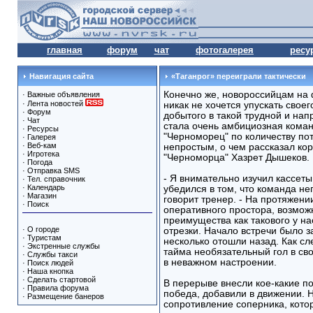
главная
форум
чат
фотогалерея
ресу
Навигация сайта
«Таганрог» переиграли тактически
Конечно же, новороссийцам на 
·
Важные объявления
·
Лента новостей
никак не хочется упускать свое
·
Форум
добытого в такой трудной и на
·
Чат
стала очень амбициозная коман
·
Ресурсы
"Черноморец" по количеству по
·
Галерея
·
Веб-кам
непростым, о чем рассказал ко
·
Игротека
"Черноморца" Хазрет Дышеков.
·
Погода
·
Отправка SMS
- Я внимательно изучил кассеты
·
Тел. справочник
·
Календарь
убедился в том, что команда не
·
Магазин
говорит тренер. - На протяжени
·
Поиск
оперативного простора, возможн
преимущества как такового у на
·
О городе
отрезки. Начало встречи было з
·
Туристам
несколько отошли назад. Как сл
·
Экстренные службы
тайма необязательный гол в сво
·
Службы такси
в неважном настроении.
·
Поиск людей
·
Наша кнопка
·
Сделать стартовой
В перерыве внесли кое-какие по
·
Правила форума
победа, добавили в движении. 
·
Размещение банеров
сопротивление соперника, кото