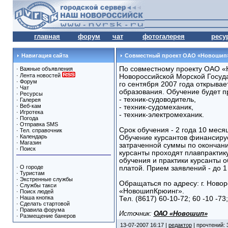
главная
форум
чат
фотогалерея
ресу
Навигация сайта
Совместный проект ОАО «Новошип»
По совместному проекту ОАО «
·
Важные объявления
·
Лента новостей
Новороссийской Морской Госуд
·
Форум
го сентября 2007 года открывае
·
Чат
образования. Обучение будет п
·
Ресурсы
- техник-судоводитель,
·
Галерея
·
Веб-кам
- техник-судомеханик,
·
Игротека
- техник-электромеханик.
·
Погода
·
Отправка SMS
Срок обучения - 2 года 10 меся
·
Тел. справочник
·
Календарь
Обучение курсантов финансиру
·
Магазин
затраченной суммы по окончани
·
Поиск
курсанты проходят плавпрактик
обучения и практики курсанты 
·
О городе
платой. Прием заявлений - до 1 
·
Туристам
·
Экстренные службы
Обращаться по адресу: г. Новоро
·
Службы такси
«НовошипКрюинг».
·
Поиск людей
·
Наша кнопка
Тел. (8617) 60-10-72; 60 -10 -73;
·
Сделать стартовой
·
Правила форума
Источник:
ОАО «Новошип»
·
Размещение банеров
13-07-2007 16:17 |
редактор
| прочтений: 