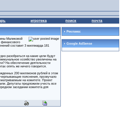
арь
игротека
поиск
почта
Реклама:
Нины Маликовой
о финансового
Google AdSense
нений составит 3 миллиарда 181
но разобраться на какие цели будут
коммунальное хозяйство увеличены на
ьги? На обеспечение деятельности
тах опять же ничего говорится.
ржденных 200 миллионов рублей в этом
исчерпывающие пояснения, прозвучало
ссматриваемым на комитете. Проект
или. Депутаты предложили учесть все
чередном заседании комитета для