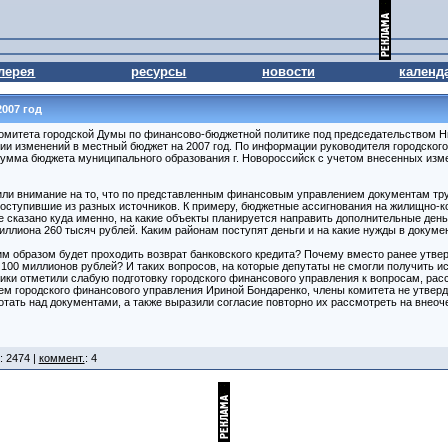
лерея
ресурсы
новости
календ
007 год
комитета городской Думы по финансово-бюджетной политике под председательством 
ии изменений в местный бюджет на 2007 год. По информации руководителя городског
умма бюджета муниципального образования г. Новороссийск с учетом внесенных изме
ли внимание на то, что по представленным финансовым управлением документам труд
оступившие из разных источников. К примеру, бюджетные ассигнования на жилищно-
не сказано куда именно, на какие объекты планируется направить дополнительные ден
лиона 260 тысяч рублей. Каким районам поступят деньги и на какие нужды в докумен
им образом будет проходить возврат банковского кредита? Почему вместо ранее утве
 100 миллионов рублей? И таких вопросов, на которые депутаты не смогли получить 
ики отметили слабую подготовку городского финансового управления к вопросам, ра
м городского финансового управления Ириной Бондаренко, члены комитета не утверд
отать над документами, а также выразили согласие повторно их рассмотреть на внео
: 2474 |
коммент.
: 4