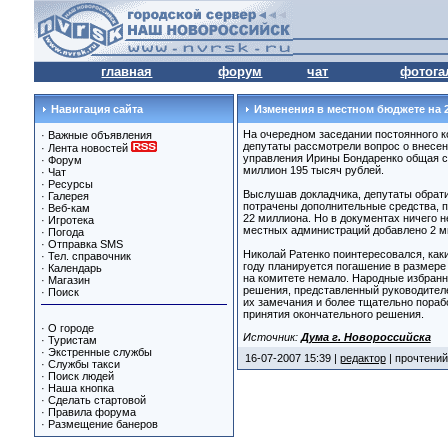
главная
форум
чат
фотога
Навигация сайта
Изменения в местном бюджете на 2
На очередном заседании постоянного 
·
Важные объявления
депутаты рассмотрели вопрос о внесен
·
Лента новостей
управления Ирины Бондаренко общая с
·
Форум
миллион 195 тысяч рублей.
·
Чат
·
Ресурсы
Выслушав докладчика, депутаты обрати
·
Галерея
потрачены дополнительные средства, п
·
Веб-кам
22 миллиона. Но в документах ничего 
·
Игротека
местных администраций добавлено 2 мил
·
Погода
·
Отправка SMS
Николай Ратенко поинтересовался, как
·
Тел. справочник
году планируется погашение в размере
·
Календарь
на комитете немало. Народные избранн
·
Магазин
решения, представленный руководителе
·
Поиск
их замечания и более тщательно пораб
принятия окончательного решения.
·
О городе
Источник:
Дума г. Новороссийска
·
Туристам
·
Экстренные службы
16-07-2007 15:39 |
редактор
| прочтений
·
Службы такси
·
Поиск людей
·
Наша кнопка
·
Сделать стартовой
·
Правила форума
·
Размещение банеров