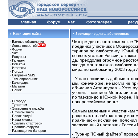
главная
форум
чат
фотогалерея
ресу
Навигация сайта
Зрелище не для слабонервных
Четыре дня в спорткомплексе "
·
Важные объявления
·
Лента новостей
поединки участников Общеросси
·
Форум
турнира по кикбоксингу "Юный 
·
Чат
со всех уголков России, а такж
·
Ресурсы
да, преодолев огромное рассто
·
Галерея
·
Веб-кам
звезда монгольского кикбоксинг
·
Игротека
мира по кикбоксингу 2003 года 
·
Погода
·
Отправка SMS
- У нас сложились добрые отно
·
Тел. справочник
·
Календарь
мы, конечно же, не могли не пр
·
Магазин
объяснил Алтанпурев. - Хотя п
·
Поиск
ученик - чемпион Монголии это
по таэквондо в Южной Корее. Н
·
О городе
новороссийском ринге.
·
Туристам
·
Экстренные службы
Самым маленьким участникам ту
·
Службы такси
разделах по лайт-контакту и сем
·
Поиск людей
·
Наша кнопка
практически исключен, пояснил
·
Сделать стартовой
заслуженный наставник России
·
Правила форума
·
Размещение банеров
- Турнир "Юный файтер" проводи