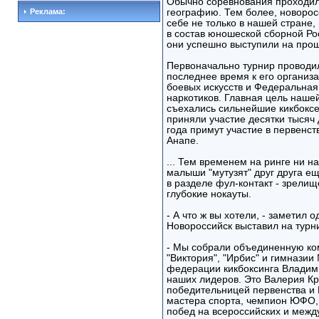
Обычно соревнования проходил
Реклама:
географию. Тем более, новорос
себе не только в нашей стране, 
в состав юношеской сборной Рос
они успешно выступили на прош
Первоначально турнир проводил
последнее время к его организ
боевых искусств и Федеральная
наркотиков. Главная цель нашей
съехались сильнейшие кикбоксе
приняли участие десятки тысяч 
года примут участие в первенст
Анапе.
... Тем временем на ринге ни н
малыши "мутузят" друг друга е
в разделе фул-контакт - зрелищ
глубокие нокауты.
- А что ж вы хотели, - заметил о
Новороссийск выставил на турн
- Мы собрали объединенную ком
"Виктория", "Ирбис" и гимназии
федерации кикбоксинга Владими
наших лидеров. Это Валерия Кр
победительницей первенства и 
мастера спорта, чемпион ЮФО, 
побед на всероссийских и межд