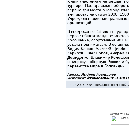
юным участникам не мешает по
турнире. Постараемся побороть
первые три места в командном 
экипировку на сумму 2000, 1500
Учреждены также специальные 
организаций.
В воскресенье, 15 июля, турни
первое общекомандное место з
Колошеина, спортсменка из СК "
устала подниматься. В ее актив
Вадим Кашин, Алексей Щербань,
Карибов, Олег Попов, Андрей Х
Демиденко, Владимир Колошеин
юниорскую сборную России и бу
первенстве мира в Голландии.
Автор:
Андрей Костылев
Источник:
еженедельник «Наш Н
19-07-2007 15:04 |
редактор
| прочтений: 
Powered by
IPDy