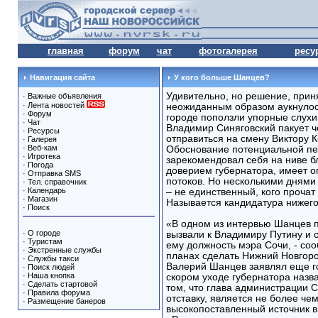
главная
форум
чат
фотогалерея
ресу
Навигация сайта
У кого больше Шанцев?
Удивительно, но решение, прин
·
Важные объявления
·
Лента новостей
неожиданным образом аукнулось
·
Форум
городе поползли упорные слухи,
·
Чат
Владимир Синяговский пакует 
·
Ресурсы
отправиться на смену Виктору 
·
Галерея
·
Веб-кам
Обоснование потенциальной пе
·
Игротека
зарекомендовал себя на ниве б
·
Погода
доверием губернатора, имеет 
·
Отправка SMS
потоков. Но несколькими днями
·
Тел. справочник
·
Календарь
– не единственный, кого прочат
·
Магазин
Называется кандидатура нижего
·
Поиск
«В одном из интервью Шанцев пр
·
О городе
вызвали к Владимиру Путину и 
·
Туристам
ему должность мэра Сочи, - соо
·
Экстренные службы
планах сделать Нижний Новгор
·
Службы такси
Валерий Шанцев заявлял еще го
·
Поиск людей
·
Наша кнопка
скором уходе губернатора наз
·
Сделать стартовой
том, что глава администрации 
·
Правила форума
отставку, является не более че
·
Размещение банеров
высокопоставленный источник в