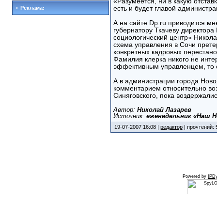
«Разумеется, ни в какую отстав
Реклама:
есть и будет главой администра
А на сайте Dp.ru приводится мн
губернатору Ткачеву директора
социологический центр» Никола
схема управления в Сочи прете
конкретных кадровых перестанов
Фамилия клерка никого не инте
эффективным управленцем, то 
А в администрации города Ново
комментарием относительно во
Синяговского, пока воздержалис
Автор:
Николай Лазарев
Источник:
еженедельник «Наш Н
19-07-2007 16:08 |
редактор
| прочтений: 
Powered by
IPDy