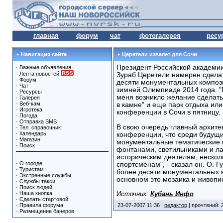
главная
форум
чат
фотогалерея
ресу
Навигация сайта
Церетели изваяет для Сочи
Президент Российской академии
·
Важные объявления
·
Лента новостей
Зураб Церетели намерен сдела
·
Форум
десяти монументальных компози
·
Чат
зимней Олимпиаде 2014 года. "
·
Ресурсы
меня возникло желание сделать
·
Галерея
·
Веб-кам
в камне" и еще парк отдыха или 
·
Игротека
конференции в Сочи в пятницу.
·
Погода
·
Отправка SMS
В свою очередь главный архите
·
Тел. справочник
·
Календарь
конференции, что среди будущи
·
Магазин
монументальные тематические 
·
Поиск
фонтанами, светильниками и ла
историческим деятелям, неско
·
О городе
спортсменам", - сказал он. О. 
·
Туристам
более десяти монументальных к
·
Экстренные службы
основном это мозаика и живопис
·
Службы такси
·
Поиск людей
·
Наша кнопка
Источник:
Кубань Инфо
·
Сделать стартовой
·
Правила форума
23-07-2007 11:36 |
редактор
| прочтений: 
·
Размещение банеров