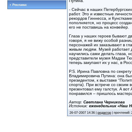
Путина.
Реклама:
- Сейчас в наших Петербургских
работ. Это и известные личност
рекордов Гиннесса, и Кунсткаме
пополняется, но процесс создан
его не поставишь на конвейер.
Глаза у наших героев бывают дв
говоря, я не вижу особой разни
персонажей их заказывают в гла
живым людям. Музей работает д
научились сами делать глаза, н
представители музея Мадам Тюс
теперь закупают их у нас, в Рос
P.S. Ирина Павловна по секрет
Владимировича Путина: она была
президентом, к выставке “Полит
спорта). При встрече со своим
презентовал ему галстук. А вот
понравился – пришлось мастер
Автор:
Светлана Черникова
Источник:
еженедельник «Наш Н
26-07-2007 14:36 |
редактор
| прочтений: 