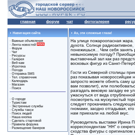
главная
форум
чат
фотогалерея
ресу
Навигация сайта
Ах, эти сложные глаза!
На улице пожароопасная жара. 
·
Важные объявления
·
Лента новостей
духота. Солнце радиоактивное,
·
Форум
понежишься... Чем себя занять
·
Чат
невыносимую погоду? Приобщит
·
Ресурсы
выставочный зал как раз предс
·
Галерея
·
Веб-кам
восковых фигур из Санкт-Петер
·
Игротека
·
Погода
Гости из Северной столицы при
·
Отправка SMS
раз показывая новороссийцам н
·
Тел. справочник
·
Календарь
запросто можете обнять саму ц
·
Магазин
вам позволит), или полюбовать
·
Поиск
разгадать вековую загадку ее ул
ужаснуться от вида отрубленно
·
О городе
посмотреть на мускулистый тор
·
Туристам
следует прокачивать следующей
·
Экстренные службы
гномами, заодно отгадывая, кто 
·
Службы такси
нам приехали на любой вкус.
·
Поиск людей
·
Наша кнопка
·
Сделать стартовой
Руководитель выставки Ирина П
·
Правила форума
корреспондентам “НН” о секрета
·
Размещение банеров
сходства фигуры с оригиналом 