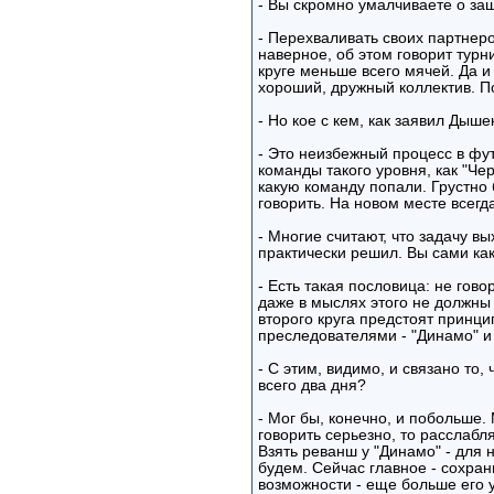
- Вы скромно умалчиваете о з
- Перехваливать своих партнеро
наверное, об этом говорит турн
круге меньше всего мячей. Да и
хороший, дружный коллектив. По
- Но кое с кем, как заявил Дыше
- Это неизбежный процесс в фут
команды такого уровня, как "Ч
какую команду попали. Грустно 
говорить. На новом месте всегд
- Многие считают, что задачу в
практически решил. Вы сами ка
- Есть такая пословица: не говор
даже в мыслях этого не должны 
второго круга предстоят принц
преследователями - "Динамо" и 
- С этим, видимо, и связано то
всего два дня?
- Мог бы, конечно, и побольше.
говорить серьезно, то расслабл
Взять реванш у "Динамо" - для 
будем. Сейчас главное - сохран
возможности - еще больше его 