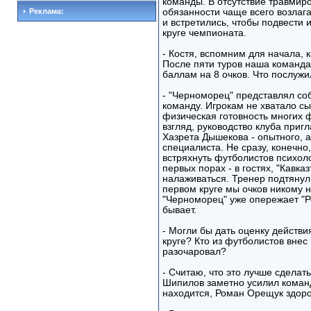
команды. В отсутствие травмир
Реклама:
обязанности чаще всего возлаг
и встретились, чтобы подвести 
круге чемпионата.
- Костя, вспомним для начала, 
После пяти туров наша команда
баллам на 8 очков. Что послужи
- "Черноморец" представлял соб
команду. Игрокам не хватало сы
физическая готовность многих 
взгляд, руководство клуба приг
Хазрета Дышекова - опытного, а
специалиста. Не сразу, конечно
встряхнуть футболистов психол
первых порах - в гостях, "Кавка
налаживаться. Тренер подтянул 
первом круге мы очков никому н
"Черноморец" уже опережает "Ро
бывает.
- Могли бы дать оценку действ
круге? Кто из футболистов внес 
разочаровал?
- Считаю, что это лучше сделать
Шипилов заметно усилил коман
находится, Роман Орещук здоро