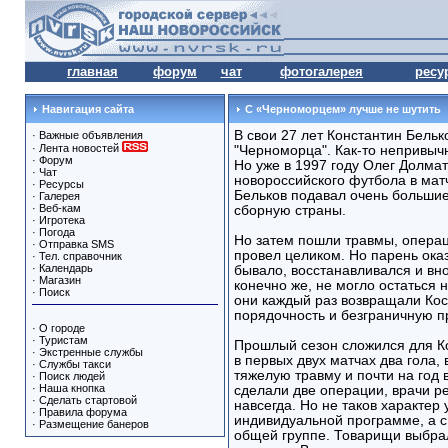
главная
форум
чат
фотогалерея
ресу
Навигация сайта
С «Черноморцем» лучше не шутить
В свои 27 лет Константин Бельк
·
Важные объявления
·
Лента новостей
"Черноморца". Как-то непривычн
·
Форум
Но уже в 1997 году Олег Долма
·
Чат
новороссийского футбола в мат
·
Ресурсы
Бельков подавал очень большие
·
Галерея
·
Веб-кам
сборную страны.
·
Игротека
·
Погода
Но затем пошли травмы, операц
·
Отправка SMS
провел целиком. Но парень ока
·
Тел. справочник
·
Календарь
бывало, восстанавливался и вн
·
Магазин
конечно же, не могло остаться
·
Поиск
они каждый раз возвращали Кост
порядочность и безграничную п
·
О городе
·
Туристам
Прошлый сезон сложился для Ко
·
Экстренные службы
в первых двух матчах два гола,
·
Службы такси
тяжелую травму и почти на год 
·
Поиск людей
·
Наша кнопка
сделали две операции, врачи 
·
Сделать стартовой
навсегда. Но не таков характер
·
Правила форума
индивидуальной программе, а с
·
Размещение банеров
общей группе. Товарищи выбрал