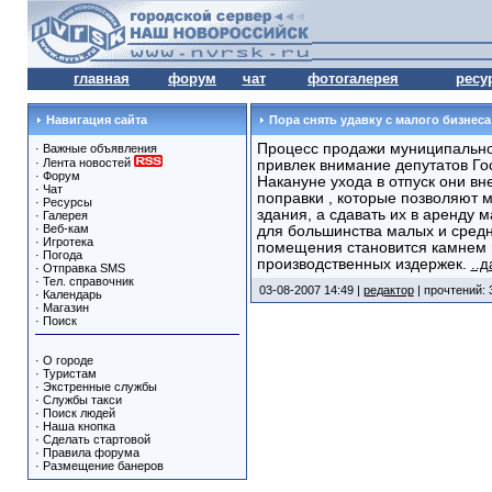
главная
форум
чат
фотогалерея
ресу
Навигация сайта
Пора снять удавку с малого бизнеса
Процесс продажи муниципально
·
Важные объявления
·
Лента новостей
привлек внимание депутатов Го
·
Форум
Накануне ухода в отпуск они вн
·
Чат
поправки , которые позволяют 
·
Ресурсы
здания, а сдавать их в аренду м
·
Галерея
·
Веб-кам
для большинства малых и сред
·
Игротека
помещения становится камнем 
·
Погода
производственных издержек.
..д
·
Отправка SMS
·
Тел. справочник
03-08-2007 14:49 |
редактор
| прочтений: 
·
Календарь
·
Магазин
·
Поиск
·
О городе
·
Туристам
·
Экстренные службы
·
Службы такси
·
Поиск людей
·
Наша кнопка
·
Сделать стартовой
·
Правила форума
·
Размещение банеров