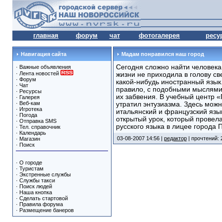
главная
форум
чат
фотогалерея
ресу
Навигация сайта
Мадам понравился наш город
Сегодня сложно найти человека,
·
Важные объявления
·
Лента новостей
жизни не приходила в голову св
·
Форум
какой-нибудь иностранный язык
·
Чат
правило, с подобными мыслями
·
Ресурсы
их забвения. В учебный центр «
·
Галерея
·
Веб-кам
утратил энтузиазма. Здесь можн
·
Игротека
итальянский и французский язык
·
Погода
открытый урок, который прове
·
Отправка SMS
русского языка в лицее города 
·
Тел. справочник
·
Календарь
03-08-2007 14:56 |
редактор
| прочтений: 
·
Магазин
·
Поиск
·
О городе
·
Туристам
·
Экстренные службы
·
Службы такси
·
Поиск людей
·
Наша кнопка
·
Сделать стартовой
·
Правила форума
·
Размещение банеров