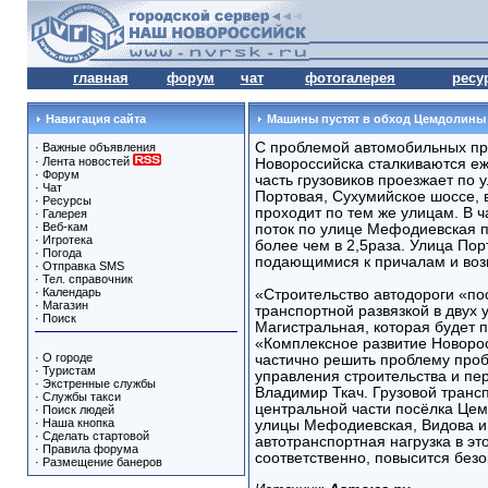
главная
форум
чат
фотогалерея
ресу
Навигация сайта
Машины пустят в обход Цемдолины
С проблемой автомобильных пр
·
Важные объявления
·
Лента новостей
Новороссийска сталкиваются е
·
Форум
часть грузовиков проезжает по
·
Чат
Портовая, Сухумийское шоссе, 
·
Ресурсы
проходит по тем же улицам. В 
·
Галерея
·
Веб-кам
поток по улице Мефодиевская 
·
Игротека
более чем в 2,5раза. Улица По
·
Погода
подающимися к причалам и во
·
Отправка SMS
·
Тел. справочник
·
Календарь
«Строительство автодороги «по
·
Магазин
транспортной развязкой в двух
·
Поиск
Магистральная, которая будет 
«Комплексное развитие Новорос
·
О городе
частично решить проблему проб
·
Туристам
управления строительства и пе
·
Экстренные службы
Владимир Ткач. Грузовой трансп
·
Службы такси
центральной части посёлка Цем
·
Поиск людей
·
Наша кнопка
улицы Мефодиевская, Видова и
·
Сделать стартовой
автотранспортная нагрузка в эт
·
Правила форума
соответственно, повысится без
·
Размещение банеров