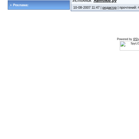
Источник:
Автоюг.ру
Реклама:
10-08-2007 11:47 |
редактор
| прочтений: 
Powered by
IPDy