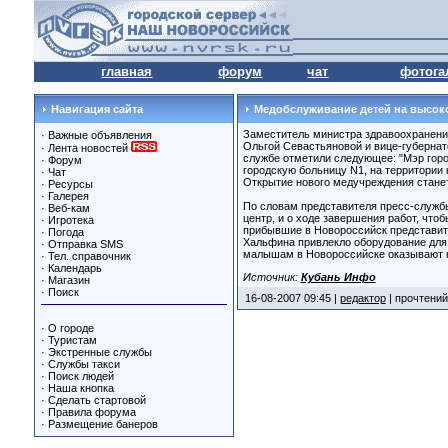
главная
форум
чат
фотога
Навигация сайта
Медобслуживание детей на высок
Заместитель министра здравоохранени
·
Важные объявления
Ольгой Севастьяновой и вице-губернат
·
Лента новостей
службе отметили следующее: "Мэр горо
·
Форум
городскую больницу N1, на территории 
·
Чат
Открытие нового медучреждения станет
·
Ресурсы
·
Галерея
По словам представителя пресс-служб
·
Веб-кам
центр, и о ходе завершения работ, чт
·
Игротека
прибывшие в Новороссийск представите
·
Погода
Хальфина привлекло оборудование для
·
Отправка SMS
малышам в Новороссийске оказывают н
·
Тел. справочник
·
Календарь
Источник:
Кубань Инфо
·
Магазин
·
Поиск
16-08-2007 09:45 |
редактор
| прочтений
·
О городе
·
Туристам
·
Экстренные службы
·
Службы такси
·
Поиск людей
·
Наша кнопка
·
Сделать стартовой
·
Правила форума
·
Размещение банеров