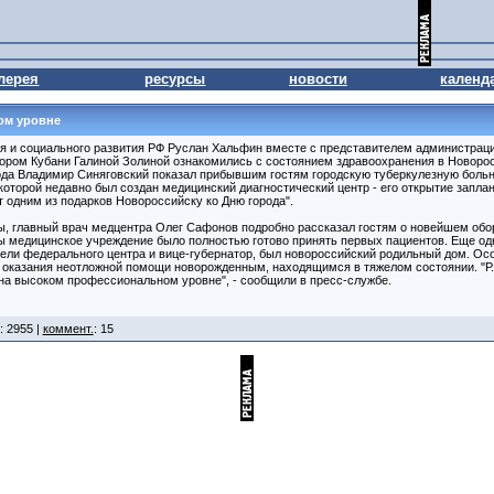
лерея
ресурсы
новости
календ
ом уровне
я и социального развития РФ Руслан Хальфин вместе с представителем администрац
ором Кубани Галиной Золиной ознакомились с состоянием здравоохранения в Новорос
да Владимир Синяговский показал прибывшим гостям городскую туберкулезную больн
которой недавно был создан медицинский диагностический центр - его открытие заплан
 одним из подарков Новороссийску ко Дню города".
ы, главный врач медцентра Олег Сафонов подробно рассказал гостям о новейшем обо
обы медицинское учреждение было полностью готово принять первых пациентов. Еще о
ли федерального центра и вице-губернатор, был новороссийский родильный дом. Ос
 оказания неотложной помощи новорожденным, находящимся в тяжелом состоянии. "Р
а высоком профессиональном уровне", - сообщили в пресс-службе.
: 2955 |
коммент.
: 15