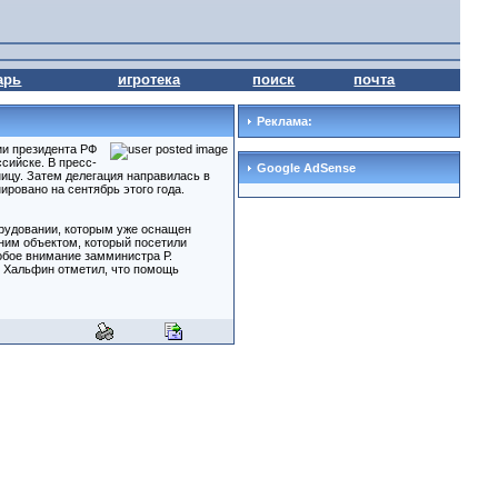
арь
игротека
поиск
почта
Реклама:
ии президента РФ
сийске. В пресс-
Google AdSense
ицу. Затем делегация направилась в
ировано на сентябрь этого года.
рудовании, которым уже оснащен
дним объектом, который посетили
обое внимание замминистра Р.
. Хальфин отметил, что помощь