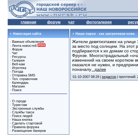
главная
форум
чат
фотогалерея
ресу
Навигация сайта
Наши парки - как шагреневая кожа
Жители девятиэтажек на улице 
·
Важные объявления
·
Лента новостей
за место под солнцем. На этот 
·
Форум
подбираются к их домам со стор
·
Чат
Фрунзе. Многострадальный «оча
·
Ресурсы
изменений на своем коротком в
·
Галерея
·
Веб-кам
оказался не нужен, и предприн
·
Игротека
поначалу.
..далее
·
Погода
·
Отправка SMS
01-10-2007 08:29 |
редактор
| прочтений: 
·
Тел. справочник
·
Календарь
·
Магазин
·
Поиск
·
О городе
·
Туристам
·
Экстренные службы
·
Службы такси
·
Поиск людей
·
Наша кнопка
·
Сделать стартовой
·
Правила форума
·
Размещение банеров