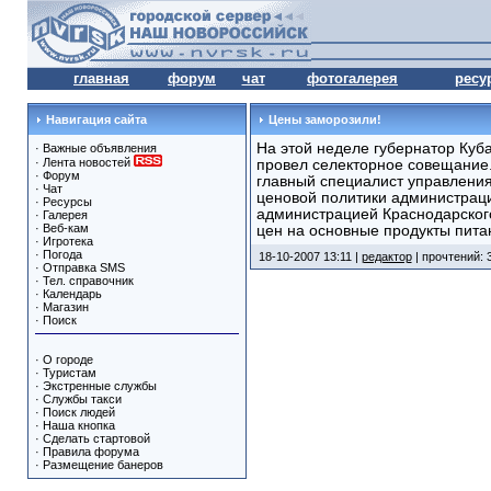
главная
форум
чат
фотогалерея
ресу
Навигация сайта
Цены заморозили!
На этой неделе губернатор Куб
·
Важные объявления
·
Лента новостей
провел селекторное совещание
·
Форум
главный специалист управления
·
Чат
ценовой политики администраци
·
Ресурсы
администрацией Краснодарског
·
Галерея
·
Веб-кам
цен на основные продукты пита
·
Игротека
·
Погода
18-10-2007 13:11 |
редактор
| прочтений: 
·
Отправка SMS
·
Тел. справочник
·
Календарь
·
Магазин
·
Поиск
·
О городе
·
Туристам
·
Экстренные службы
·
Службы такси
·
Поиск людей
·
Наша кнопка
·
Сделать стартовой
·
Правила форума
·
Размещение банеров