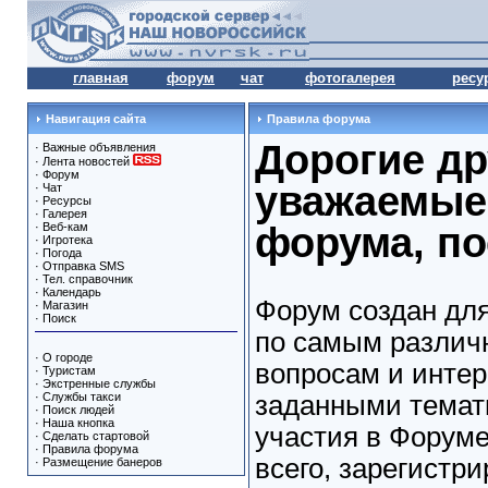
главная
форум
чат
фотогалерея
ресу
Навигация сайта
Правила форума
Дорогие др
·
Важные объявления
·
Лента новостей
·
Форум
уважаемые
·
Чат
·
Ресурсы
·
Галерея
форума, по
·
Веб-кам
·
Игротека
·
Погода
·
Отправка SMS
·
Тел. справочник
·
Календарь
Форум создан дл
·
Магазин
·
Поиск
по самым различ
·
О городе
вопросам и интер
·
Туристам
·
Экстренные службы
·
Службы такси
заданными темат
·
Поиск людей
·
Наша кнопка
участия в Форум
·
Сделать стартовой
·
Правила форума
всего, зарегистр
·
Размещение банеров