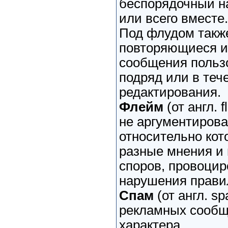
беспорядочный н
или всего вместе.
Под флудом такж
повторяющиеся и
сообщения польз
подряд или в теч
редактирования.
Флейм
(от англ. 
не аргументиров
относительно ко
разные мнения и 
споров, провоцир
нарушения правил,
Спам
(от англ. s
рекламных сообщ
характера.