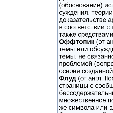
(обоснование) ис
суждения, теории
доказательстве а
в соответствии с
также средствами
Оффтопик
(от ан
темы или обсужд
темы, не связанн
проблемой (вопро
основе созданной
Флуд
(от англ. fl
страницы с сооб
бессодержательн
множественное по
же символа или э