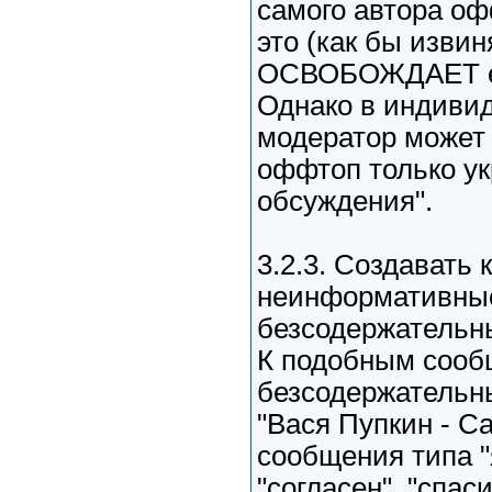
самого автора о
это (как бы извин
ОСВОБОЖДАЕТ его
Однако в индиви
модератор может 
оффтоп только ук
обсуждения".
3.2.3. Создавать 
неинформативны
безсодержательн
К подобным сооб
безсодержательн
"Вася Пупкин - С
сообщения типа "
"согласен", "спаси