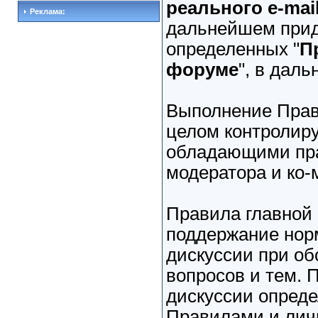
реального e-mai
Реклама:
дальнейшем прид
определенных "
П
форуме
", в дал
Выполнение Прав
целом контролиру
обладающими пра
модератора и ко-
Правила главной
поддержание нор
дискуссии при о
вопросов и тем. 
дискуссии опред
Правилами и ли