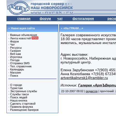
главная
форум
чат
фотогалерея
ресу
Навигация сайта
«На ГРАНИ…»
Галерея современного искусств
·
Важные объявления
·
Лента новостей
18.00 часов представляет про
·
Форум
живопись, музыкальные инсталл
·
Чат
·
Ресурсы
·
Галерея
·
Веб-кам
Адрес выставки:
·
Игротека
г. Новороссийск, Набережная а
·
Погода
культурный центр.
·
Отправка SMS
·
Тел. справочник
·
Календарь
Елена Зарубинская +7(903) 455
·
Магазин
Анна Козлобаева +7(918) 67234
·
Поиск
artvertikalnvrsk1@rambler.ru
·
О городе
Источник:
Галерея «АртЪВерти
·
Туристам
·
Экстренные службы
22-10-2007 09:02 |
редактор
| прочтений: 
·
Службы такси
·
Поиск людей
·
Наша кнопка
·
Сделать стартовой
·
Правила форума
·
Размещение банеров