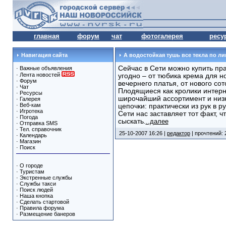
главная
форум
чат
фотогалерея
ресу
Навигация сайта
А водостойкая тушь все текла по лиц
Сейчас в Сети можно купить пра
·
Важные объявления
·
Лента новостей
угодно – от тюбика крема для н
·
Форум
вечернего платья, от нового со
·
Чат
Плодящиеся как кролики интерн
·
Ресурсы
широчайший ассортимент и низк
·
Галерея
·
Веб-кам
цепочки: практически из рук в р
·
Игротека
Сети нас заставляет тот факт, ч
·
Погода
сыскать.
..далее
·
Отправка SMS
·
Тел. справочник
25-10-2007 16:26 |
редактор
| прочтений: 
·
Календарь
·
Магазин
·
Поиск
·
О городе
·
Туристам
·
Экстренные службы
·
Службы такси
·
Поиск людей
·
Наша кнопка
·
Сделать стартовой
·
Правила форума
·
Размещение банеров