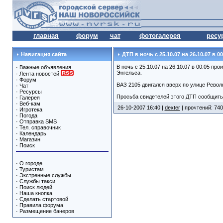
главная
форум
чат
фотогалерея
ресу
Навигация сайта
ДТП в ночь с 25.10.07 на 26.10.07 в 00
В ночь с 25.10.07 на 26.10.07 в 00:05 пр
·
Важные объявления
Энгельса.
·
Лента новостей
·
Форум
ВАЗ 2105 двигался вверх по улице Револ
·
Чат
·
Ресурсы
Просьба свидетелей этого ДТП сообщить 
·
Галерея
·
Веб-кам
26-10-2007 16:40 |
dexter
| прочтений: 740
·
Игротека
·
Погода
·
Отправка SMS
·
Тел. справочник
·
Календарь
·
Магазин
·
Поиск
·
О городе
·
Туристам
·
Экстренные службы
·
Службы такси
·
Поиск людей
·
Наша кнопка
·
Сделать стартовой
·
Правила форума
·
Размещение банеров