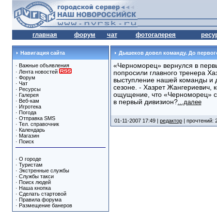
главная
форум
чат
фотогалерея
ресу
Навигация сайта
Дышеков довел команду. До первог
«Черноморец» вернулся в перв
·
Важные объявления
·
Лента новостей
попросили главного тренера Ха
·
Форум
выступление нашей команды и 
·
Чат
сезоне. - Хазрет Жангериевич, 
·
Ресурсы
ощущение, что «Черноморец» ст
·
Галерея
·
Веб-кам
в первый дивизион?
...далее
·
Игротека
·
Погода
·
Отправка SMS
01-11-2007 17:49 |
редактор
| прочтений: 
·
Тел. справочник
·
Календарь
·
Магазин
·
Поиск
·
О городе
·
Туристам
·
Экстренные службы
·
Службы такси
·
Поиск людей
·
Наша кнопка
·
Сделать стартовой
·
Правила форума
·
Размещение банеров