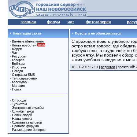
главная
форум
чат
фотогалерея
ресу
Навигация сайта
Поесть и не обанкротиться
С приходом нового учебного го
·
Важные объявления
·
Лента новостей
остро встал вопрос: где обеда
·
Форум
требуют еды, а студенческого б
·
Чат
всухомятку. Мы провели обзор с
·
Ресурсы
каких учебных заведениях можно
·
Галерея
·
Веб-кам
01-11-2007 17:51 |
редактор
| прочтений: 
·
Игротека
·
Погода
·
Отправка SMS
·
Тел. справочник
·
Календарь
·
Магазин
·
Поиск
·
О городе
·
Туристам
·
Экстренные службы
·
Службы такси
·
Поиск людей
·
Наша кнопка
·
Сделать стартовой
·
Правила форума
·
Размещение банеров