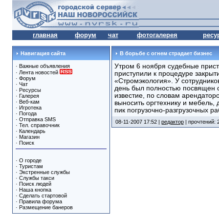
главная
форум
чат
фотогалерея
ресу
Навигация сайта
В борьбе с огнем страдает бизнес
Утром 6 ноября судебные прис
·
Важные объявления
·
Лента новостей
приступили к процедуре закры
·
Форум
«Стромэкология». У сотрудник
·
Чат
день был полностью посвящен 
·
Ресурсы
известие, по словам арендаторо
·
Галерея
·
Веб-кам
выносить оргтехнику и мебель,
·
Игротека
пик погрузочно-разгрузочных р
·
Погода
·
Отправка SMS
08-11-2007 17:52 |
редактор
| прочтений: 
·
Тел. справочник
·
Календарь
·
Магазин
·
Поиск
·
О городе
·
Туристам
·
Экстренные службы
·
Службы такси
·
Поиск людей
·
Наша кнопка
·
Сделать стартовой
·
Правила форума
·
Размещение банеров