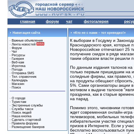
главная
форум
чат
фотогалерея
ресу
Навигация сайта
«Кто не с нами – тот креведко!»
К выборам в Госдуму и Законод
·
Важные объявления
·
Лента новостей
Краснодарского края, которые п
·
Форум
Новороссийске отпечатают 25 т
·
Чат
получение скидок в ряде магази
·
Ресурсы
таким образом власти решили п
·
Галерея
·
Веб-кам
·
Игротека
По данным издания талонов на в
·
Погода
только первым пришедшим на и
·
Отправка SMS
солидные фирмы, как правило, 
·
Тел. справочник
·
Календарь
на продукты обещают сбросить 
·
Магазин
5%. Сами организаторы акции в
·
Поиск
мотивом к выдаче талонов "яв
праздника, как в старые времен
·
О городе
на парад.
·
Туристам
·
Экстренные службы
Помимо этого, чиновники готов
·
Службы такси
ждет современная онлайн-игра 
·
Поиск людей
·
Наша кнопка
телевизоров, мобильных телефо
·
Сделать стартовой
избирательном участке специал
·
Правила форума
призов в Интернете. Если у учас
·
Размещение банеров
бесплатно воспользоваться пун