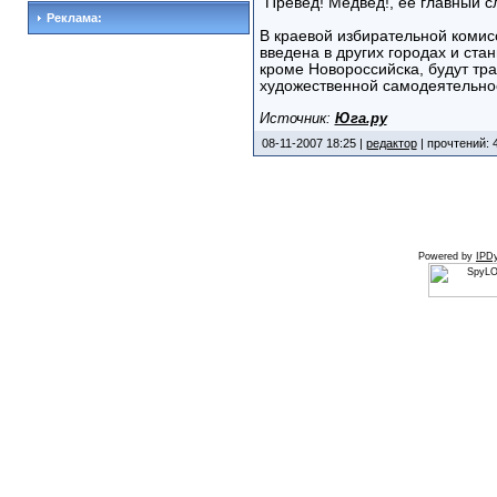
"Превед! Медвед!, ее главный сл
Реклама:
В краевой избирательной комисс
введена в других городах и ста
кроме Новороссийска, будут тр
художественной самодеятельно
Источник:
Юга.ру
08-11-2007 18:25 |
редактор
| прочтений: 
Powered by
IPDy