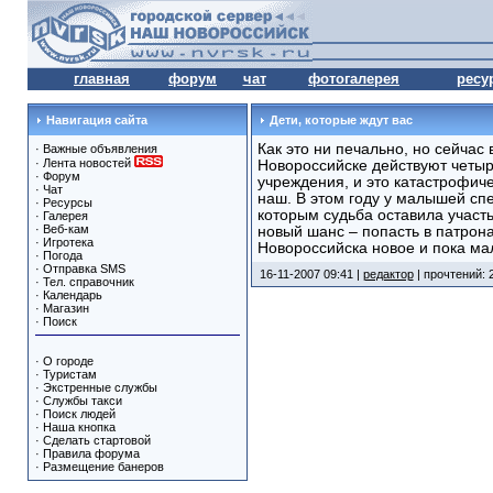
главная
форум
чат
фотогалерея
ресу
Навигация сайта
Дети, которые ждут вас
Как это ни печально, но сейчас
·
Важные объявления
·
Лента новостей
Новороссийске действуют четыр
·
Форум
учреждения, и это катастрофиче
·
Чат
наш. В этом году у малышей сп
·
Ресурсы
которым судьба оставила участ
·
Галерея
·
Веб-кам
новый шанс – попасть в патрон
·
Игротека
Новороссийска новое и пока ма
·
Погода
·
Отправка SMS
16-11-2007 09:41 |
редактор
| прочтений: 
·
Тел. справочник
·
Календарь
·
Магазин
·
Поиск
·
О городе
·
Туристам
·
Экстренные службы
·
Службы такси
·
Поиск людей
·
Наша кнопка
·
Сделать стартовой
·
Правила форума
·
Размещение банеров