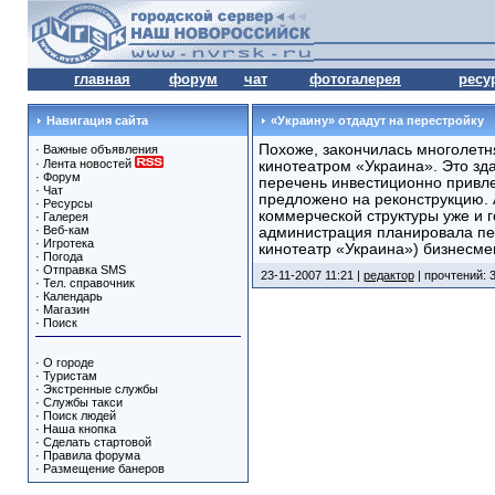
главная
форум
чат
фотогалерея
ресу
Навигация сайта
«Украину» отдадут на перестройку
Похоже, закончилась многолетн
·
Важные объявления
·
Лента новостей
кинотеатром «Украина». Это зд
·
Форум
перечень инвестиционно привл
·
Чат
предложено на реконструкцию. 
·
Ресурсы
коммерческой структуры уже и г
·
Галерея
·
Веб-кам
администрация планировала пе
·
Игротека
кинотеатр «Украина») бизнесме
·
Погода
·
Отправка SMS
23-11-2007 11:21 |
редактор
| прочтений: 
·
Тел. справочник
·
Календарь
·
Магазин
·
Поиск
·
О городе
·
Туристам
·
Экстренные службы
·
Службы такси
·
Поиск людей
·
Наша кнопка
·
Сделать стартовой
·
Правила форума
·
Размещение банеров