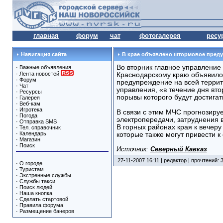
главная
форум
чат
фотогалерея
ресу
Навигация сайта
В крае объявлено штормовое пред
Во вторник главное управление
·
Важные объявления
·
Лента новостей
Краснодарскому краю объявил
·
Форум
предупреждение на всей террит
·
Чат
управления, «в течение дня вто
·
Ресурсы
порывы которого будут достигат
·
Галерея
·
Веб-кам
·
Игротека
В связи с этим МЧС прогнозиру
·
Погода
электропередачи, затруднения 
·
Отправка SMS
В горных районах края к вечеру
·
Тел. справочник
·
Календарь
которые также могут привести к
·
Магазин
·
Поиск
Источник:
Северный Кавказ
27-11-2007 16:11 |
редактор
| прочтений: 
·
О городе
·
Туристам
·
Экстренные службы
·
Службы такси
·
Поиск людей
·
Наша кнопка
·
Сделать стартовой
·
Правила форума
·
Размещение банеров