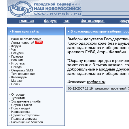
главная
форум
чат
фотогалерея
ресу
Навигация сайта
В краснодарском крае выборы про
Выборы депутатов Государстве
·
Важные объявления
·
Лента новостей
Краснодарском крае без наруш
·
Форум
законодательства и общественн
·
Чат
краевого ГУВД Игорь Желябин.
·
Ресурсы
·
Галерея
·
Веб-кам
"Охрану правопорядка в регион
·
Игротека
также свыше 3 тысяч казаков, с
·
Погода
добровольные народные дружин
·
Отправка SMS
законодательства и общественно
·
Тел. справочник
·
Календарь
·
Магазин
Источник:
regions.ru
·
Поиск
03-12-2007 12:19 |
редактор
| прочтений: 
·
О городе
·
Туристам
·
Экстренные службы
·
Службы такси
·
Поиск людей
·
Наша кнопка
·
Сделать стартовой
·
Правила форума
·
Размещение банеров