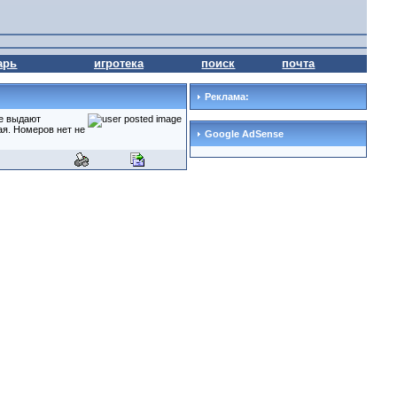
арь
игротека
поиск
почта
Реклама:
е выдают
ая. Номеров нет не
Google AdSense