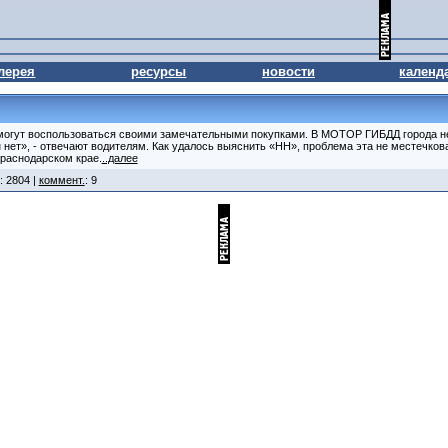
лерея
ресурсы
новости
календ
могут воспользоваться своими замечательными покупками. В МОТОР ГИБДД города н
нет», - отвечают водителям. Как удалось выяснить «НН», проблема эта не местечков
Краснодарском крае.
..далее
: 2804 |
коммент.
: 9