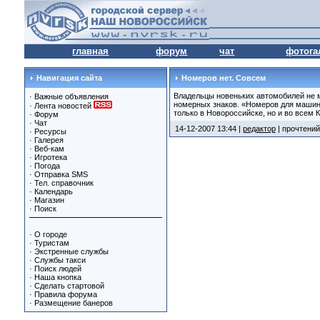
главная
форум
чат
фотога
Навигация сайта
Номеров нет. Совсем
Владельцы новеньких автомобилей не 
·
Важные объявления
номерных знаков. «Номеров для машин 
·
Лента новостей
только в Новороссийске, но и во всем 
·
Форум
·
Чат
14-12-2007 13:44 |
редактор
| прочтений
·
Ресурсы
·
Галерея
·
Веб-кам
·
Игротека
·
Погода
·
Отправка SMS
·
Тел. справочник
·
Календарь
·
Магазин
·
Поиск
·
О городе
·
Туристам
·
Экстренные службы
·
Службы такси
·
Поиск людей
·
Наша кнопка
·
Сделать стартовой
·
Правила форума
·
Размещение банеров