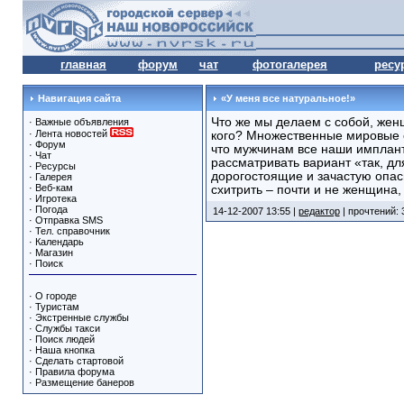
главная
форум
чат
фотогалерея
ресу
Навигация сайта
«У меня все натуральное!»
Что же мы делаем с собой, жен
·
Важные объявления
·
Лента новостей
кого? Множественные мировые о
·
Форум
что мужчинам все наши имплант
·
Чат
рассматривать вариант «так, д
·
Ресурсы
дорогостоящие и зачастую опа
·
Галерея
·
Веб-кам
схитрить – почти и не женщина, 
·
Игротека
·
Погода
14-12-2007 13:55 |
редактор
| прочтений: 
·
Отправка SMS
·
Тел. справочник
·
Календарь
·
Магазин
·
Поиск
·
О городе
·
Туристам
·
Экстренные службы
·
Службы такси
·
Поиск людей
·
Наша кнопка
·
Сделать стартовой
·
Правила форума
·
Размещение банеров