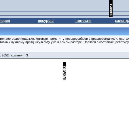
лерея
ресурсы
новости
календ
тся всего две недельки, которые пролетят у новороссийцев в предновогодних хлопота
овка к лучшему празднику в году уже в самом разгаре. Парятся в костюмах, репетиру
: 2652 |
коммент.
: 3