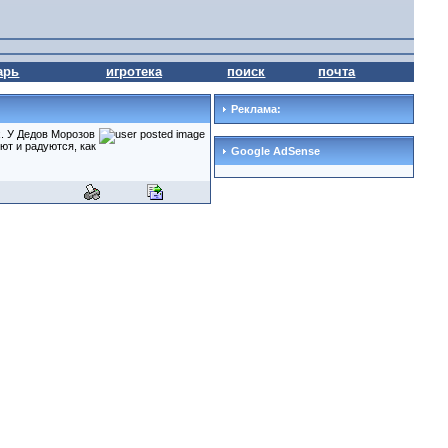
арь
игротека
поиск
почта
Реклама:
х. У Дедов Морозов
ют и радуются, как
Google AdSense