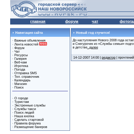
главная
форум
чат
фотога
Навигация сайта
Новый год стучится!
До наступления Нового 2008 года остае
·
Важные объявления
и Снегурочек из «Службы семьи» подгот
·
Лента новостей
в детстве
..далее
·
Форум
·
Чат
·
Ресурсы
14-12-2007 14:00 |
редактор
| прочтений
·
Галерея
·
Веб-кам
·
Игротека
·
Погода
·
Отправка SMS
·
Тел. справочник
·
Календарь
·
Магазин
·
Поиск
·
О городе
·
Туристам
·
Экстренные службы
·
Службы такси
·
Поиск людей
·
Наша кнопка
·
Сделать стартовой
·
Правила форума
·
Размещение банеров