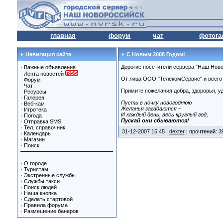
главная
форум
чат
фотога
Навигация сайта
С Новым 2008 Годом!
Дорогие посетители сервера "Наш Ново
·
Важные объявления
·
Лента новостей
От лица ООО "ТелекомСервис" и всего
·
Форум
·
Чат
Примите пожелания добра, здоровья, уд
·
Ресурсы
·
Галерея
Пусть в ночку новогоднюю
·
Веб-кам
Желанья загадаются –
·
Игротека
И каждый день, весь круглый год,
·
Погода
Пускай они сбываются!
·
Отправка SMS
·
Тел. справочник
31-12-2007 15:45 |
dexter
| прочтений: 3
·
Календарь
·
Магазин
·
Поиск
·
О городе
·
Туристам
·
Экстренные службы
·
Службы такси
·
Поиск людей
·
Наша кнопка
·
Сделать стартовой
·
Правила форума
·
Размещение банеров