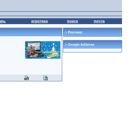
арь
игротека
поиск
почта
Реклама:
Google AdSense