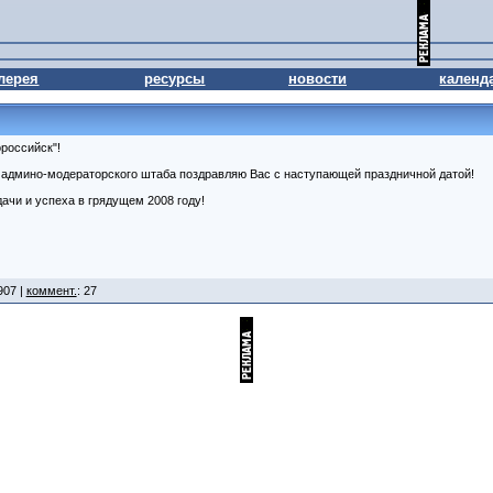
лерея
ресурсы
новости
календ
российск"!
 админо-модераторского штаба поздравляю Вас с наступающей праздничной датой!
ачи и успеха в грядущем 2008 году!
907 |
коммент.
: 27