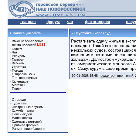
главная
форум
чат
фотогалерея
ресу
Навигация сайта
Неустойка - через суд
Растягивать сдачу жилья в эксп
·
Важные объявления
·
Лента новостей
накладно. Такой вывод напраши
·
Форум
нескольких судов, состоявшихся
·
Чат
компаниям, которые не спешили
·
Ресурсы
жильцам. Долгострои «украшали
·
Галерея
·
Веб-кам
из юмористического монолога А
·
Игротека
ек. Сижу, куру» в свое время пр
·
Погода
·
Отправка SMS
10-01-2008 15:48 |
редактор
| прочтений: 
·
Тел. справочник
·
Календарь
·
Магазин
·
Поиск
·
О городе
·
Туристам
·
Экстренные службы
·
Службы такси
·
Поиск людей
·
Наша кнопка
·
Сделать стартовой
·
Правила форума
·
Размещение банеров